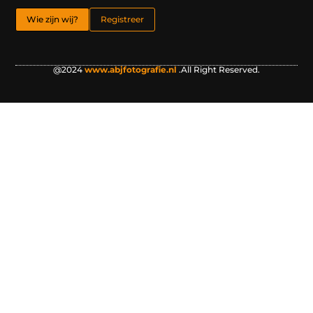
Wie zijn wij?
Registreer
@2024
www.abjfotografie.nl
.All Right Reserved.