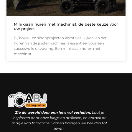
Minikraan huren met machinist: de beste keuze voor
uw project
Bij bouw- en sloopprojecten komt veel kijken, en het
huren van de juiste machines is essentieel voor een
succesvolle uitvoering. Een minikraan huren met
machinist
Kwaliteit backlinks kopen: slimme investering of riskante gok?
Geld online verdienen: droom, bijbaan of realistische strategie?
Zie de wereld door een lens vol verhalen.
Laat je
inspireren door onze blogs en artikelen, en ontdek de
magie van fotografie. Samen brengen we beelden tot
leven.