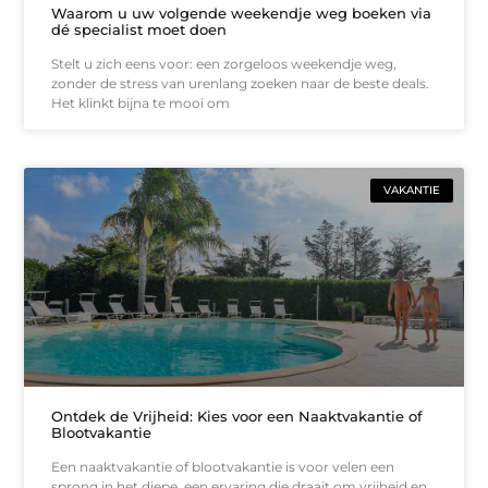
Waarom u uw volgende weekendje weg boeken via
dé specialist moet doen
Stelt u zich eens voor: een zorgeloos weekendje weg,
zonder de stress van urenlang zoeken naar de beste deals.
Het klinkt bijna te mooi om
VAKANTIE
Ontdek de Vrijheid: Kies voor een Naaktvakantie of
Blootvakantie
Een naaktvakantie of blootvakantie is voor velen een
sprong in het diepe, een ervaring die draait om vrijheid en