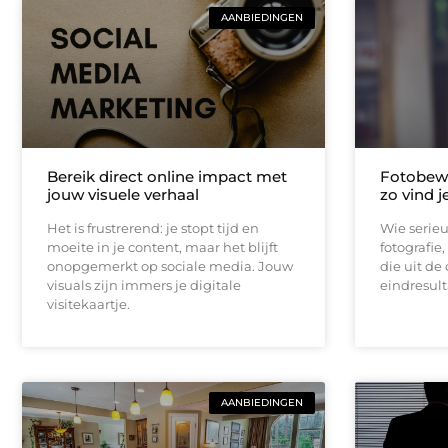
AANBIEDINGEN
Bereik direct online impact met
Fotobewe
jouw visuele verhaal
zo vind j
Het is frustrerend: je stopt tijd en
Wie serieu
moeite in je content, maar het blijft
fotografie,
onopgemerkt op sociale media. Jouw
die uit de
visuals zijn immers je digitale
eindresult
visitekaartje.
AANBIEDINGEN