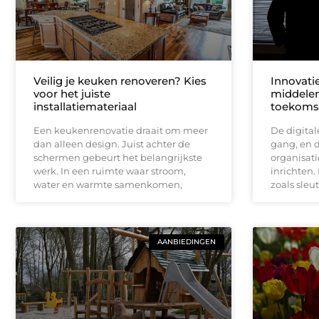
Veilig je keuken renoveren? Kies
Innovatie
voor het juiste
middelen
installatiemateriaal
toekoms
Een keukenrenovatie draait om meer
De digitale
dan alleen design. Juist achter de
gang, en d
schermen gebeurt het belangrijkste
organisati
werk. In een ruimte waar stroom,
inrichten
water en warmte samenkomen,
zoals sleu
AANBIEDINGEN