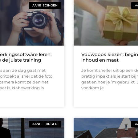
AANBIEDINGEN
A
rkingssoftware leren:
Vouwdoos kiezen: begin 
e de juiste training
inhoud en maat
s aan de slag gaat met
Je komt sneller uit op een d
 ontdekt al snel dat de foto
prettig inpakt als je start bij
 camera komt zelden het
gaat en hoe je ’m gebruikt.
aat is. Nabewerking is
voorkom je
AANBIEDINGEN
A