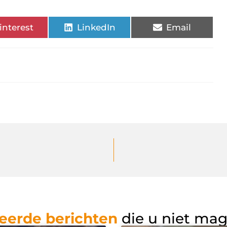
interest
LinkedIn
Email
eerde berichten
die u niet ma