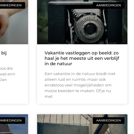
ANBIEDINGEN
AANBIEDINGEN
bij
Vakantie vastleggen op beeld: zo
haal je het meeste uit een verblijf
in de natuur
oos die
Een vakantie in de natuur biedt niet
 wat erin
alleen rust en ruimte, maar ook
 Dan
eindeloos veel mogelijkheden om
mooie beelden te maken. Of je nu
met
ANBIEDINGEN
AANBIEDINGEN