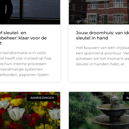
f sleutel- en
Jouw droomhuis: van id
beheer: klaar voor de
sleutel in hand
t
Het bouwen van een vrijstaa
 transformatie is in volle
een spannend avontuur. Van
at heeft ook invloed op hoe
schetsen tot het moment da
es hun interne processen
sleutel in handen hebt, er
. Handmatige systemen
telborden, papieren lijsten
AANBIEDINGEN
A