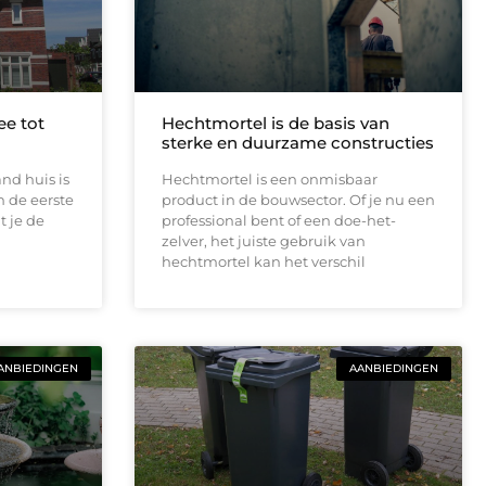
ee tot
Hechtmortel is de basis van
sterke en duurzame constructies
nd huis is
Hechtmortel is een onmisbaar
 de eerste
product in de bouwsector. Of je nu een
t je de
professional bent of een doe-het-
zelver, het juiste gebruik van
hechtmortel kan het verschil
ANBIEDINGEN
AANBIEDINGEN