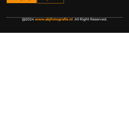
@2024
www.abjfotografie.nl
.All Right Reserved.