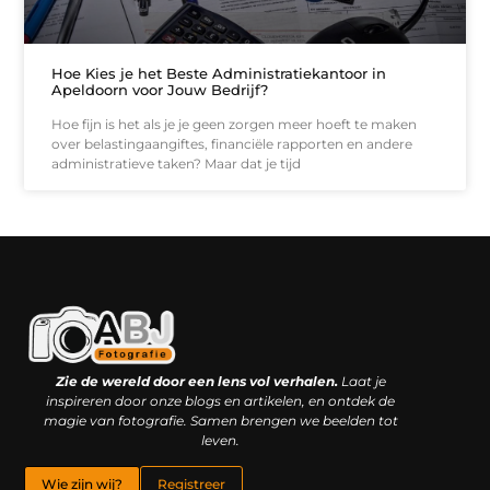
Hoe Kies je het Beste Administratiekantoor in
Apeldoorn voor Jouw Bedrijf?
Hoe fijn is het als je je geen zorgen meer hoeft te maken
over belastingaangiftes, financiële rapporten en andere
administratieve taken? Maar dat je tijd
Kwaliteit backlinks kopen: slimme investering of riskante gok?
Geld online verdienen: droom, bijbaan of realistische strategie?
Zie de wereld door een lens vol verhalen.
Laat je
inspireren door onze blogs en artikelen, en ontdek de
magie van fotografie. Samen brengen we beelden tot
leven.
Wie zijn wij?
Registreer