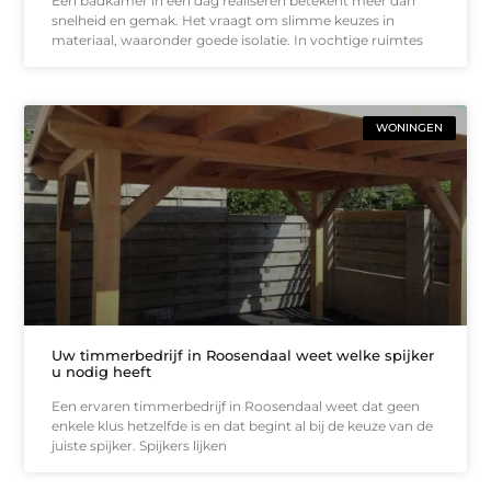
Een badkamer in een dag realiseren betekent meer dan
snelheid en gemak. Het vraagt om slimme keuzes in
materiaal, waaronder goede isolatie. In vochtige ruimtes
WONINGEN
Uw timmerbedrijf in Roosendaal weet welke spijker
u nodig heeft
Een ervaren timmerbedrijf in Roosendaal weet dat geen
enkele klus hetzelfde is en dat begint al bij de keuze van de
juiste spijker. Spijkers lijken