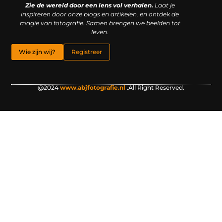
Zie de wereld door een lens vol verhalen.
Laat je
inspireren door onze blogs en artikelen, en ontdek de
magie van fotografie. Samen brengen we beelden tot
leven.
Wie zijn wij?
Registreer
@2024
www.abjfotografie.nl
.All Right Reserved.