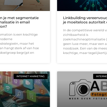
n je met segmentatie
Linkbuilding vereenvoud
alisatie in email
je moeiteloos autoritei
ion?
In de competitieve wereld v
mation is een krachtige
zichtbaarheid is
 moderne
zoekmachineoptimalisatie 
strategieën, maar het
geen luxe meer, maar een a
an hangt sterk af van hoe
noodzaak. Een van de mees
 doelgroep begrijpt en
krachtige, maar tegelijkerti
INTERNET MARKETING
INTERNE