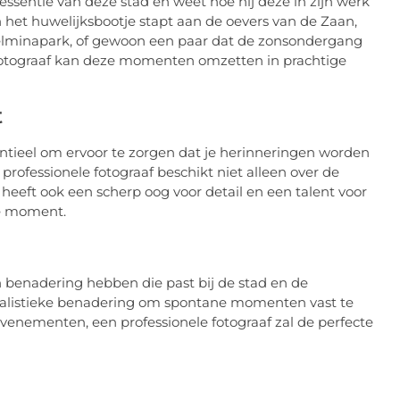
essentie van deze stad en weet hoe hij deze in zijn werk
 het huwelijksbootje stapt aan de oevers van de Zaan,
lhelminapark, of gewoon een paar dat de zonsondergang
 fotograaf kan deze momenten omzetten in prachtige
t
sentieel om ervoor te zorgen dat je herinneringen worden
professionele fotograaf beschikt niet alleen over de
heeft ook een scherp oog voor detail en een talent voor
te moment.
en benadering hebben die past bij de stad en de
rnalistieke benadering om spontane momenten vast te
evenementen, een professionele fotograaf zal de perfecte