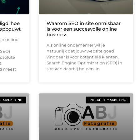
igd: hoe
Waarom SEO in site onmisbaar
t opbouwt
is voor een succesvolle online
business
an online
Als online ondernemer wil je
natuurlijk dat jouw website goed
(SEO)
vindbaar is voor potentiële klanten.
bsolute
Search Engine Optimization (SEO) in
t
site kan daarbij helpen. In
jd meest
T MARKETING
INTERNET MARKETING