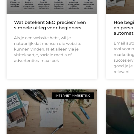
Wat betekent SEO precies? Een
Hoe begi
simpele uitleg voor beginners
en person
automat
Als je een website hebt, wil je
Email auto
natuurlijk dat mensen die website
tool voor
kunnen vinden. Niet alleen via je
marketing
visitekaartje, sociale media of
succes erv
advertenties, maar ook
goed je je
relevant
INTERNET MARKETING