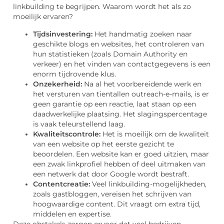
linkbuilding te begrijpen. Waarom wordt het als zo
moeilijk ervaren?
Tijdsinvestering:
Het handmatig zoeken naar
geschikte blogs en websites, het controleren van
hun statistieken (zoals Domain Authority en
verkeer) en het vinden van contactgegevens is een
enorm tijdrovende klus.
Onzekerheid:
Na al het voorbereidende werk en
het versturen van tientallen outreach-e-mails, is er
geen garantie op een reactie, laat staan op een
daadwerkelijke plaatsing. Het slagingspercentage
is vaak teleurstellend laag.
Kwaliteitscontrole:
Het is moeilijk om de kwaliteit
van een website op het eerste gezicht te
beoordelen. Een website kan er goed uitzien, maar
een zwak linkprofiel hebben of deel uitmaken van
een netwerk dat door Google wordt bestraft.
Contentcreatie:
Veel linkbuilding-mogelijkheden,
zoals gastbloggen, vereisen het schrijven van
hoogwaardige content. Dit vraagt om extra tijd,
middelen en expertise.
Deze obstakels zorgen ervoor dat veel bedrijven