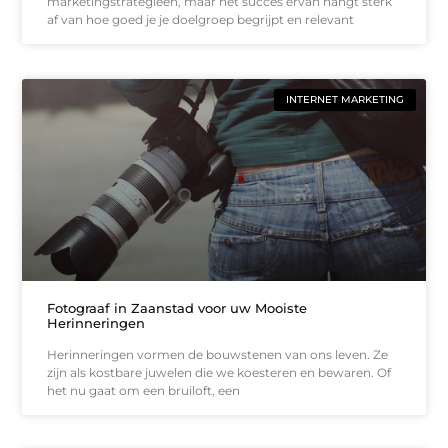
marketingstrategieën, maar het succes ervan hangt sterk
af van hoe goed je je doelgroep begrijpt en relevant
INTERNET MARKETING
Fotograaf in Zaanstad voor uw Mooiste
Herinneringen
Herinneringen vormen de bouwstenen van ons leven. Ze
zijn als kostbare juwelen die we koesteren en bewaren. Of
het nu gaat om een bruiloft, een