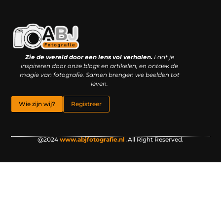
Kwaliteit backlinks kopen: slimme investering of riskante gok?
Geld online verdienen: droom, bijbaan of realistische strategie?
Zie de wereld door een lens vol verhalen.
Laat je
inspireren door onze blogs en artikelen, en ontdek de
magie van fotografie. Samen brengen we beelden tot
leven.
Wie zijn wij?
Registreer
@2024
www.abjfotografie.nl
.All Right Reserved.