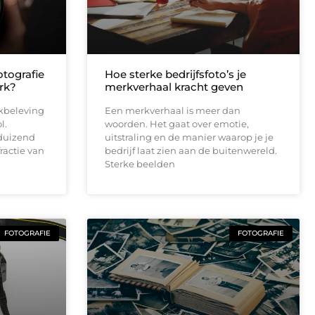
tografie
Hoe sterke bedrijfsfoto’s je
rk?
merkverhaal kracht geven
rkbeleving
Een merkverhaal is meer dan
l.
woorden. Het gaat over emotie,
duizend
uitstraling en de manier waarop je je
ractie van
bedrijf laat zien aan de buitenwereld.
Sterke beelden
FOTOGRAFIE
FOTOGRAFIE