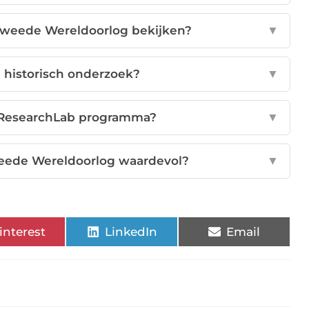
e Tweede Wereldoorlog bekijken?
▼
j historisch onderzoek?
▼
0: ResearchLab programma?
▼
Tweede Wereldoorlog waardevol?
▼
interest
LinkedIn
Email