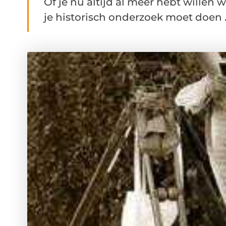
Of je nu altijd al meer hebt willen 
je historisch onderzoek moet doen .