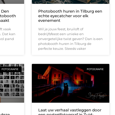
n Den
Photobooth huren in Tilburg een
otobooth
echte eyecatcher voor elk
maakt
evenement
ft vaak
Wil je jouw feest, bruiloft of
. Dat kan
bedrijfsfeest een unieke en
rvol pand
onvergetelijke twist geven? Dan is een
photobooth huren in Tilburg de
perfecte keuze. Steeds vaker
FOTOGRAFIE
FOTOGRAFIE
Laat uw verhaal vastleggen door
 deze
een portretfotograaf in Zuid-