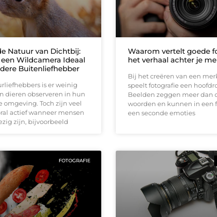
e Natuur van Dichtbij:
Waarom vertelt goede fo
een Wildcamera Ideaal
het verhaal achter je me
edere Buitenliefhebber
Bij het creëren van een me
rliefhebbers is er weinig
speelt fotografie een hoofdro
n dieren observeren in hun
Beelden zeggen meer dan 
e omgeving. Toch zijn veel
woorden en kunnen in een f
oral actief wanneer mensen
een seconde emoties
zig zijn, bijvoorbeeld
FOTOGRAFIE