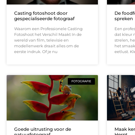
Casting fotoshoot door
De foodfo
gespecialiseerde fotograaf
spreken
Waarom een Professionele Casting
Een profes
Fotoshoot het Verschil Maakt In de
dat kleur 
wereld van film, televisie en
strelen, h
modellenwerk draait alles om de
het smaak
eerste indruk. Of je nu
eetlust. Kl
FOTOGRAFIE
Goede uitrusting voor de
Maak ken
natuurfotograaf
Herpt