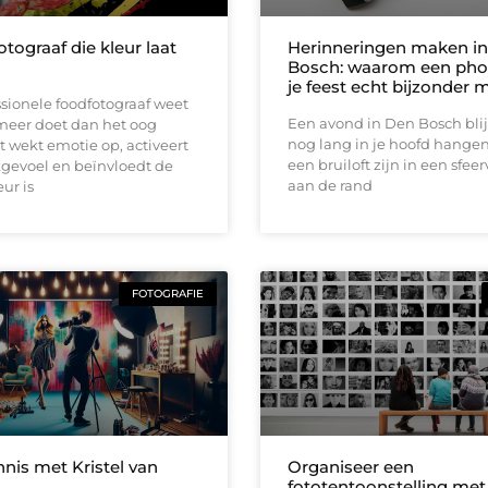
tograaf die kleur laat
Herinneringen maken i
Bosch: waarom een ph
je feest echt bijzonder 
sionele foodfotograaf weet
Een avond in Den Bosch blij
meer doet dan het oog
nog lang in je hoofd hangen
et wekt emotie op, activeert
een bruiloft zijn in een sfee
gevoel en beïnvloedt de
aan de rand
eur is
FOTOGRAFIE
nis met Kristel van
Organiseer een
fototentoonstelling met