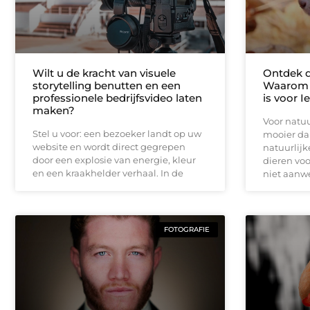
Wilt u de kracht van visuele
Ontdek d
storytelling benutten en een
Waarom 
professionele bedrijfsvideo laten
is voor I
maken?
Voor natuu
Stel u voor: een bezoeker landt op uw
mooier da
website en wordt direct gegrepen
natuurlijk
door een explosie van energie, kleur
dieren vo
en een kraakhelder verhaal. In de
niet aanwe
FOTOGRAFIE