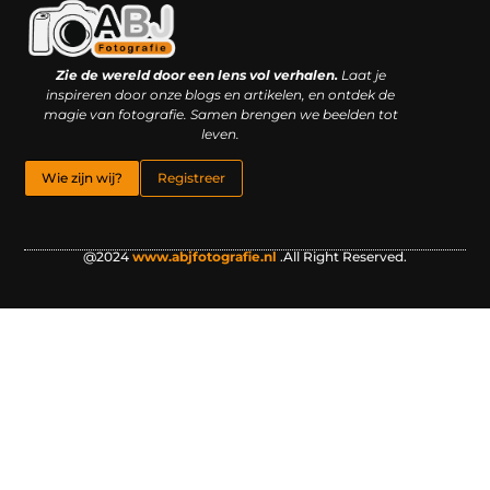
Kwaliteit backlinks kopen: slimme investering of riskante gok?
Geld online verdienen: droom, bijbaan of realistische strategie?
Zie de wereld door een lens vol verhalen.
Laat je
inspireren door onze blogs en artikelen, en ontdek de
magie van fotografie. Samen brengen we beelden tot
leven.
Wie zijn wij?
Registreer
@2024
www.abjfotografie.nl
.All Right Reserved.