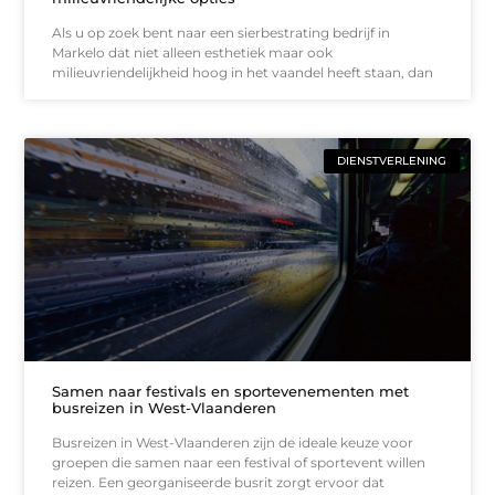
Als u op zoek bent naar een sierbestrating bedrijf in
Markelo dat niet alleen esthetiek maar ook
milieuvriendelijkheid hoog in het vaandel heeft staan, dan
DIENSTVERLENING
Samen naar festivals en sportevenementen met
busreizen in West-Vlaanderen
Busreizen in West-Vlaanderen zijn de ideale keuze voor
groepen die samen naar een festival of sportevent willen
reizen. Een georganiseerde busrit zorgt ervoor dat