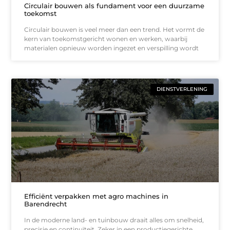
Circulair bouwen als fundament voor een duurzame
toekomst
Circulair bouwen is veel meer dan een trend. Het vormt de
kern van toekomstgericht wonen en werken, waarbij
materialen opnieuw worden ingezet en verspilling wordt
DIENSTVERLENING
Efficiënt verpakken met agro machines in
Barendrecht
In de moderne land- en tuinbouw draait alles om snelheid,
precisie en continuïteit. Zeker in een productiegerichte