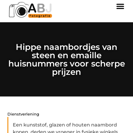
Hippe naambordjes van
steen en emaille
huisnummers voor scherpe
prijzen
Dienstverlening
Een kunststof, glazen of houten naambord
kopen, deden we vroeger in fysieke winkels.