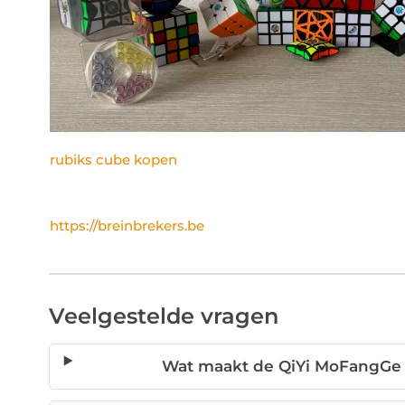
rubiks cube kopen
https://breinbrekers.be
Veelgestelde vragen
Wat maakt de QiYi MoFangGe