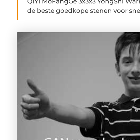
QiYi MoFangGe 3x3x3 YongShi Warri
de beste goedkope stenen voor snel