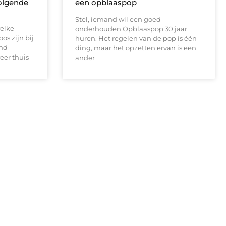
olgende
een opblaaspop
Stel, iemand wil een goed
elke
onderhouden Opblaaspop 30 jaar
os zijn bij
huren. Het regelen van de pop is één
and
ding, maar het opzetten ervan is een
eer thuis
ander