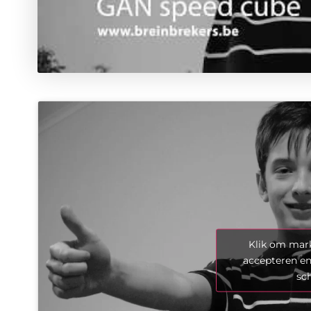
Klik om mark
accepteren en
sc