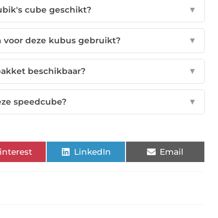
ubik's cube geschikt?
▼
 voor deze kubus gebruikt?
▼
pakket beschikbaar?
▼
deze speedcube?
▼
interest
LinkedIn
Email