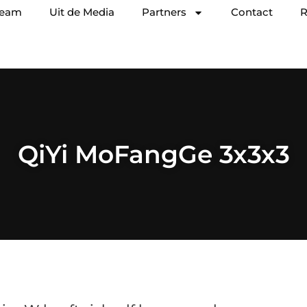
team
Uit de Media
Partners
Contact
R
QiYi MoFangGe 3x3x3