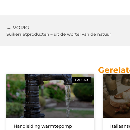
← VORIG
Suikerrietproducten – uit de wortel van de natuur
Gerelat
CADEAU
Handleiding warmtepomp
Italiaans