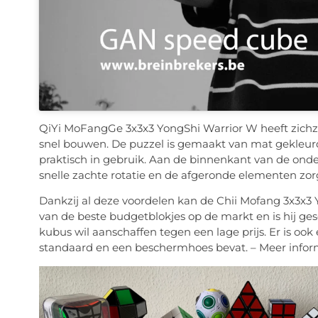
QiYi MoFangGe 3x3x3 YongShi Warrior W heeft zichz
snel bouwen. De puzzel is gemaakt van mat gekleurd p
praktisch in gebruik. Aan de binnenkant van de onde
snelle zachte rotatie en de afgeronde elementen zo
Dankzij al deze voordelen kan de Chii Mofang 3x3x3
van de beste budgetblokjes op de markt en is hij ge
kubus wil aanschaffen tegen een lage prijs. Er is oo
standaard en een beschermhoes bevat. – Meer infor