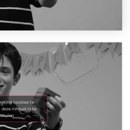
eting cookies te
 deze inhoud in te
hakelen