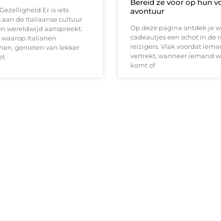
Bereid ze voor op hun v
Gezelligheid Er is iets
avontuur
 aan de Italiaanse cultuur
Op deze pagina ontdek je w
n wereldwijd aanspreekt:
cadeautjes een schot in de ro
 waarop Italianen
reizigers. Vlak voordat iem
n, genieten van lekker
vertrekt, wanneer iemand w
et
komt of