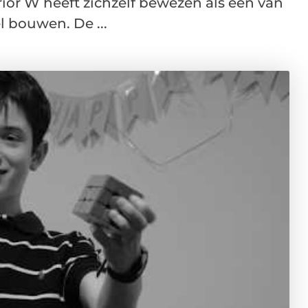
or W heeft zichzelf bewezen als een van
 bouwen. De ...