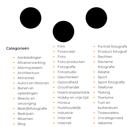
Film
Portret fotografi
Categorieën
Financieel
Product fotograf
Foto
Rechten
Aanbiedingen
Foto producten
Reclame
Afvalverwerking
Fotografie
fotografie
Alarmsysteem
Fotostudio
Relatie
Architectuur
Geschenken
Sport
Attracties
Gezondheid
Sport fotografie
Auto's en Motoren
Groothandel
Telefonie
Banen en
Haartransplantatie
Testing
opleidingen
Hobby en vrije tijd
Toerisme
Beauty en
Horeca
Tuin en
verzorging
Huishoudelijk
buitenleven
Bedrijfsfotografie
Industrie
Tweewielers
Bedrijven
Internet
Uncategorized
Bloemen
Internet
Vakantie
Blog