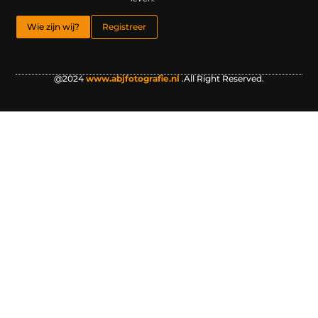
Wie zijn wij?
Registreer
@2024
www.abjfotografie.nl
.All Right Reserved.