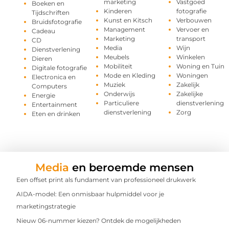
marketing
Vastgoed
Boeken en
Kinderen
fotografie
Tijdschriften
Kunst en Kitsch
Verbouwen
Bruidsfotografie
Management
Vervoer en
Cadeau
Marketing
transport
CD
Media
Wijn
Dienstverlening
Meubels
Winkelen
Dieren
Mobiliteit
Woning en Tuin
Digitale fotografie
Mode en Kleding
Woningen
Electronica en
Muziek
Zakelijk
Computers
Onderwijs
Zakelijke
Energie
Particuliere
dienstverlening
Entertainment
dienstverlening
Zorg
Eten en drinken
Media
en beroemde mensen
Een offset print als fundament van professioneel drukwerk
AIDA-model: Een onmisbaar hulpmiddel voor je
marketingstrategie
Nieuw 06-nummer kiezen? Ontdek de mogelijkheden