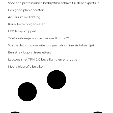
Voor een professionele bedrijfsfilm schakelt u deze experts in
Een goed plan opzetten
Aquarium verlichting
Karaoke zelf organiseren
LED lamp knippert
Telefoonhoesje voor je nieuwe iPhone 12
Wist je dat jouw website fungeert als online visitekaartje?
Een strak logo in freesletters
Laptops met TPM 2.0 beveiliging en encryptie
Media biografie bekijken