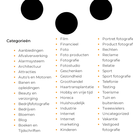
Film
Portret fotografi
Categorieën
Financieel
Product fotograf
Foto
Rechten
Aanbiedingen
Foto producten
Reclame
Afvalverwerking
Fotografie
fotografie
Alarmsysteem
Fotostudio
Relatie
Architectuur
Geschenken
Sport
Attracties
Gezondheid
Sport fotografie
Auto's en Motoren
Groothandel
Telefonie
Banen en
Haartransplantatie
Testing
opleidingen
Hobby en vrije tijd
Toerisme
Beauty en
Horeca
Tuin en
verzorging
Huishoudelijk
buitenleven
Bedrijfsfotografie
Industrie
Tweewielers
Bedrijven
Internet
Uncategorized
Bloemen
Internet
Vakantie
Blog
marketing
Vastgoed
Boeken en
Kinderen
fotografie
Tijdschriften