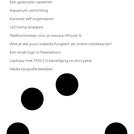
Een goed plan opzetten
Aquarium verlichting
Karaoke zelf organiseren
LED lamp knippert
Telefoonhoesje voor je nieuwe iPhone 12
Wist je dat jouw website fungeert als online visitekaartje?
Een strak logo in freesletters
Laptops met TPM 2.0 beveiliging en encryptie
Media biografie bekijken