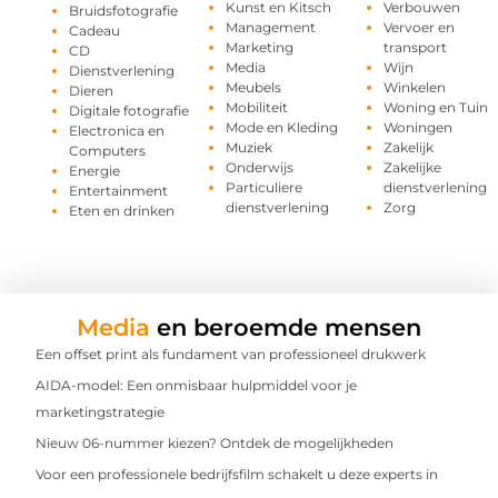
Kunst en Kitsch
Verbouwen
Bruidsfotografie
Management
Vervoer en
Cadeau
Marketing
transport
CD
Media
Wijn
Dienstverlening
Meubels
Winkelen
Dieren
Mobiliteit
Woning en Tuin
Digitale fotografie
Mode en Kleding
Woningen
Electronica en
Muziek
Zakelijk
Computers
Onderwijs
Zakelijke
Energie
Particuliere
dienstverlening
Entertainment
dienstverlening
Zorg
Eten en drinken
Media
en beroemde mensen
Een offset print als fundament van professioneel drukwerk
AIDA-model: Een onmisbaar hulpmiddel voor je
marketingstrategie
Nieuw 06-nummer kiezen? Ontdek de mogelijkheden
Voor een professionele bedrijfsfilm schakelt u deze experts in