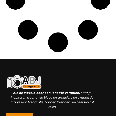
Kwaliteit backlinks kopen: slimme investering of riskante gok?
Geld online verdienen: droom, bijbaan of realistische strategie?
Zie de wereld door een lens vol verhalen.
Laat je
inspireren door onze blogs en artikelen, en ontdek de
magie van fotografie. Samen brengen we beelden tot
leven.