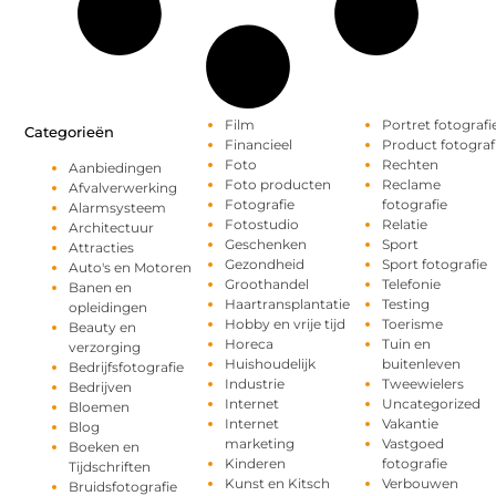
Film
Portret fotografi
Categorieën
Financieel
Product fotograf
Foto
Rechten
Aanbiedingen
Foto producten
Reclame
Afvalverwerking
Fotografie
fotografie
Alarmsysteem
Fotostudio
Relatie
Architectuur
Geschenken
Sport
Attracties
Gezondheid
Sport fotografie
Auto's en Motoren
Groothandel
Telefonie
Banen en
Haartransplantatie
Testing
opleidingen
Hobby en vrije tijd
Toerisme
Beauty en
Horeca
Tuin en
verzorging
Huishoudelijk
buitenleven
Bedrijfsfotografie
Industrie
Tweewielers
Bedrijven
Internet
Uncategorized
Bloemen
Internet
Vakantie
Blog
marketing
Vastgoed
Boeken en
Kinderen
fotografie
Tijdschriften
Kunst en Kitsch
Verbouwen
Bruidsfotografie