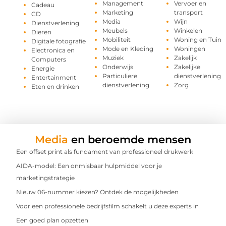
Management
Vervoer en
Cadeau
Marketing
transport
CD
Media
Wijn
Dienstverlening
Meubels
Winkelen
Dieren
Mobiliteit
Woning en Tuin
Digitale fotografie
Mode en Kleding
Woningen
Electronica en
Muziek
Zakelijk
Computers
Onderwijs
Zakelijke
Energie
Particuliere
dienstverlening
Entertainment
dienstverlening
Zorg
Eten en drinken
Media
en beroemde mensen
Een offset print als fundament van professioneel drukwerk
AIDA-model: Een onmisbaar hulpmiddel voor je
marketingstrategie
Nieuw 06-nummer kiezen? Ontdek de mogelijkheden
Voor een professionele bedrijfsfilm schakelt u deze experts in
Een goed plan opzetten