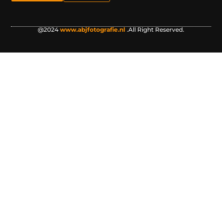
@2024
www.abjfotografie.nl
.All Right Reserved.