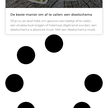
De beste manier om af te vallen: een dieetschema
Of je nu als doel hebt om gewoon een beetje af te vallen,
een strakke buik krijgen of helemaal afgetraind worden, een
dieetschema is absolute must. Met een dieetschema maak