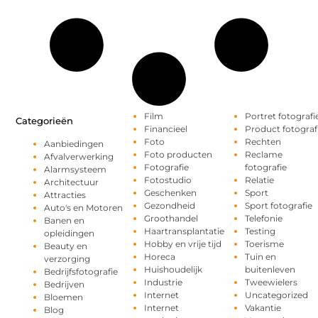
Film
Portret fotografi
Categorieën
Financieel
Product fotograf
Foto
Rechten
Aanbiedingen
Foto producten
Reclame
Afvalverwerking
Fotografie
fotografie
Alarmsysteem
Fotostudio
Relatie
Architectuur
Geschenken
Sport
Attracties
Gezondheid
Sport fotografie
Auto's en Motoren
Groothandel
Telefonie
Banen en
Haartransplantatie
Testing
opleidingen
Hobby en vrije tijd
Toerisme
Beauty en
Horeca
Tuin en
verzorging
Huishoudelijk
buitenleven
Bedrijfsfotografie
Industrie
Tweewielers
Bedrijven
Internet
Uncategorized
Bloemen
Internet
Vakantie
Blog