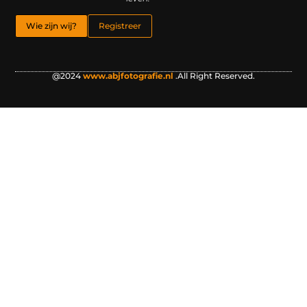
Wie zijn wij?
Registreer
@2024
www.abjfotografie.nl
.All Right Reserved.