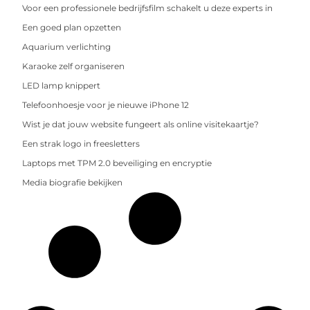
Voor een professionele bedrijfsfilm schakelt u deze experts in
Een goed plan opzetten
Aquarium verlichting
Karaoke zelf organiseren
LED lamp knippert
Telefoonhoesje voor je nieuwe iPhone 12
Wist je dat jouw website fungeert als online visitekaartje?
Een strak logo in freesletters
Laptops met TPM 2.0 beveiliging en encryptie
Media biografie bekijken