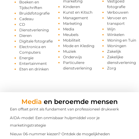
marketing
Vastgoed
Boeken en
Kinderen
fotografie
Tijdschriften
Kunst en Kitsch
Verbouwen
Bruidsfotografie
Management
Vervoer en
Cadeau
Marketing
transport
CD
Media
Wijn
Dienstverlening
Meubels
Winkelen
Dieren
Mobiliteit
Woning en Tuin
Digitale fotografie
Mode en Kleding
Woningen
Electronica en
Muziek
Zakelijk
Computers
Onderwijs
Zakelijke
Energie
Particuliere
dienstverlening
Entertainment
dienstverlening
Zorg
Eten en drinken
Media
en beroemde mensen
Een offset print als fundament van professioneel drukwerk
AIDA-model: Een onmisbaar hulpmiddel voor je
marketingstrategie
Nieuw 06-nummer kiezen? Ontdek de mogelijkheden