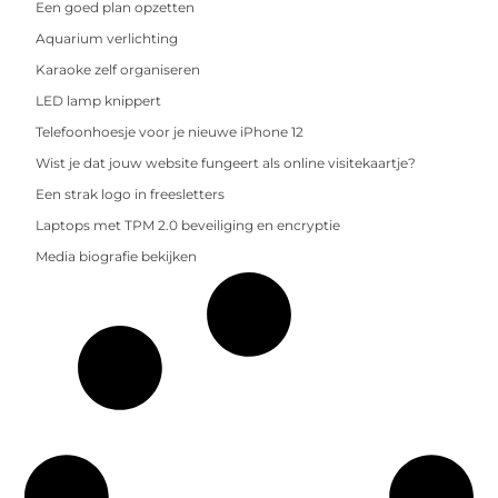
Een goed plan opzetten
Aquarium verlichting
Karaoke zelf organiseren
LED lamp knippert
Telefoonhoesje voor je nieuwe iPhone 12
Wist je dat jouw website fungeert als online visitekaartje?
Een strak logo in freesletters
Laptops met TPM 2.0 beveiliging en encryptie
Media biografie bekijken