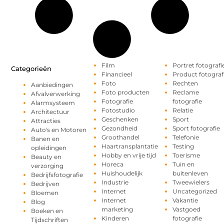
Film
Portret fotografi
Categorieën
Financieel
Product fotograf
Foto
Rechten
Aanbiedingen
Foto producten
Reclame
Afvalverwerking
Fotografie
fotografie
Alarmsysteem
Fotostudio
Relatie
Architectuur
Geschenken
Sport
Attracties
Gezondheid
Sport fotografie
Auto's en Motoren
Groothandel
Telefonie
Banen en
Haartransplantatie
Testing
opleidingen
Hobby en vrije tijd
Toerisme
Beauty en
Horeca
Tuin en
verzorging
Huishoudelijk
buitenleven
Bedrijfsfotografie
Industrie
Tweewielers
Bedrijven
Internet
Uncategorized
Bloemen
Internet
Vakantie
Blog
marketing
Vastgoed
Boeken en
Kinderen
fotografie
Tijdschriften