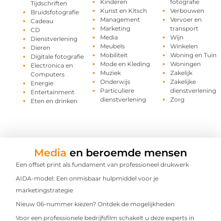
Kinderen
fotografie
Tijdschriften
Kunst en Kitsch
Verbouwen
Bruidsfotografie
Management
Vervoer en
Cadeau
Marketing
transport
CD
Media
Wijn
Dienstverlening
Meubels
Winkelen
Dieren
Mobiliteit
Woning en Tuin
Digitale fotografie
Mode en Kleding
Woningen
Electronica en
Muziek
Zakelijk
Computers
Onderwijs
Zakelijke
Energie
Particuliere
dienstverlening
Entertainment
dienstverlening
Zorg
Eten en drinken
Media
en beroemde mensen
Een offset print als fundament van professioneel drukwerk
AIDA-model: Een onmisbaar hulpmiddel voor je
marketingstrategie
Nieuw 06-nummer kiezen? Ontdek de mogelijkheden
Voor een professionele bedrijfsfilm schakelt u deze experts in