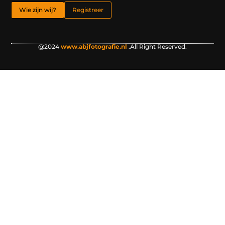
Wie zijn wij?
Registreer
@2024
www.abjfotografie.nl
.All Right Reserved.