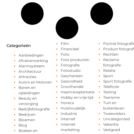
Film
Portret fotografi
Categorieën
Financieel
Product fotograf
Foto
Rechten
Aanbiedingen
Foto producten
Reclame
Afvalverwerking
Fotografie
fotografie
Alarmsysteem
Fotostudio
Relatie
Architectuur
Geschenken
Sport
Attracties
Gezondheid
Sport fotografie
Auto's en Motoren
Groothandel
Telefonie
Banen en
Haartransplantatie
Testing
opleidingen
Hobby en vrije tijd
Toerisme
Beauty en
Horeca
Tuin en
verzorging
Huishoudelijk
buitenleven
Bedrijfsfotografie
Industrie
Tweewielers
Bedrijven
Internet
Uncategorized
Bloemen
Internet
Vakantie
Blog
marketing
Vastgoed
Boeken en