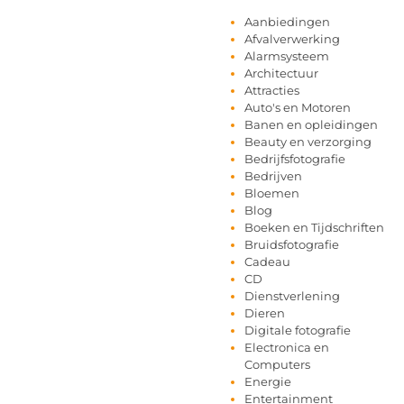
Aanbiedingen
Afvalverwerking
Alarmsysteem
Architectuur
Attracties
Auto's en Motoren
Banen en opleidingen
Beauty en verzorging
Bedrijfsfotografie
Bedrijven
Bloemen
Blog
Boeken en Tijdschriften
Bruidsfotografie
Cadeau
CD
Dienstverlening
Dieren
Digitale fotografie
Electronica en
Computers
Energie
Entertainment