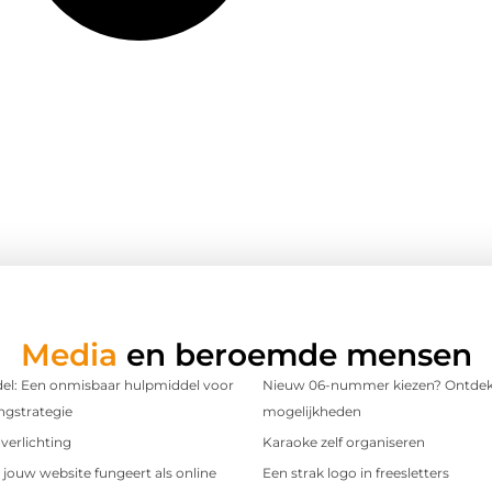
Media
en beroemde mensen
l: Een onmisbaar hulpmiddel voor
Nieuw 06-nummer kiezen? Ontdek
ngstrategie
mogelijkheden
verlichting
Karaoke zelf organiseren
t jouw website fungeert als online
Een strak logo in freesletters