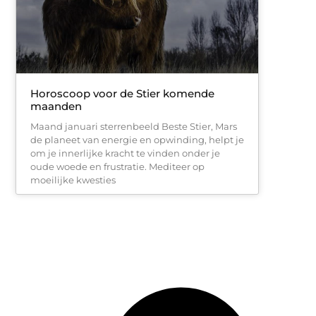
Horoscoop voor de Stier komende
maanden
Maand januari sterrenbeeld Beste Stier, Mars
de planeet van energie en opwinding, helpt je
om je innerlijke kracht te vinden onder je
oude woede en frustratie. Mediteer op
moeilijke kwesties