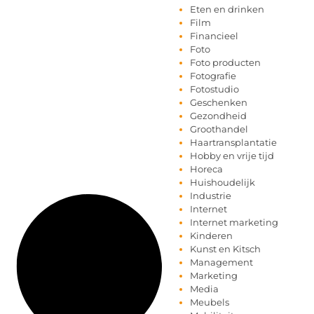
Eten en drinken
Film
Financieel
Foto
Foto producten
Fotografie
Fotostudio
Geschenken
Gezondheid
Groothandel
Haartransplantatie
Hobby en vrije tijd
Horeca
Huishoudelijk
Industrie
Internet
Internet marketing
Kinderen
Kunst en Kitsch
Management
Marketing
Media
Meubels