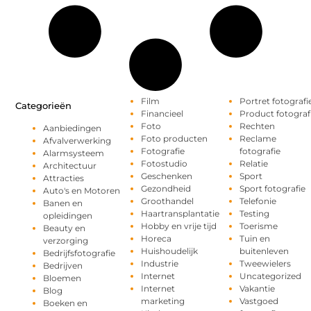
Film
Portret fotografi
Categorieën
Financieel
Product fotograf
Foto
Rechten
Aanbiedingen
Foto producten
Reclame
Afvalverwerking
Fotografie
fotografie
Alarmsysteem
Fotostudio
Relatie
Architectuur
Geschenken
Sport
Attracties
Gezondheid
Sport fotografie
Auto's en Motoren
Groothandel
Telefonie
Banen en
Haartransplantatie
Testing
opleidingen
Hobby en vrije tijd
Toerisme
Beauty en
Horeca
Tuin en
verzorging
Huishoudelijk
buitenleven
Bedrijfsfotografie
Industrie
Tweewielers
Bedrijven
Internet
Uncategorized
Bloemen
Internet
Vakantie
Blog
marketing
Vastgoed
Boeken en