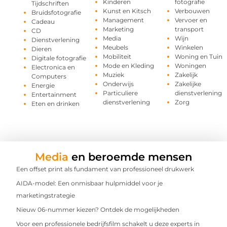
Kinderen
fotografie
Tijdschriften
Kunst en Kitsch
Verbouwen
Bruidsfotografie
Management
Vervoer en
Cadeau
Marketing
transport
CD
Media
Wijn
Dienstverlening
Meubels
Winkelen
Dieren
Mobiliteit
Woning en Tuin
Digitale fotografie
Mode en Kleding
Woningen
Electronica en
Muziek
Zakelijk
Computers
Onderwijs
Zakelijke
Energie
Particuliere
dienstverlening
Entertainment
dienstverlening
Zorg
Eten en drinken
Media
en beroemde mensen
Een offset print als fundament van professioneel drukwerk
AIDA-model: Een onmisbaar hulpmiddel voor je
marketingstrategie
Nieuw 06-nummer kiezen? Ontdek de mogelijkheden
Voor een professionele bedrijfsfilm schakelt u deze experts in