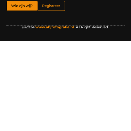
Wie zijn wij?
Registreer
@2024
www.abjfotografie.nl
.All Right Reserved.