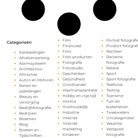
Film
Portret fotografi
Categorieën
Financieel
Product fotograf
Foto
Rechten
Aanbiedingen
Foto producten
Reclame
Afvalverwerking
Fotografie
fotografie
Alarmsysteem
Fotostudio
Relatie
Architectuur
Geschenken
Sport
Attracties
Gezondheid
Sport fotografie
Auto's en Motoren
Groothandel
Telefonie
Banen en
Haartransplantatie
Testing
opleidingen
Hobby en vrije tijd
Toerisme
Beauty en
Horeca
Tuin en
verzorging
Huishoudelijk
buitenleven
Bedrijfsfotografie
Industrie
Tweewielers
Bedrijven
Internet
Uncategorized
Bloemen
Internet
Vakantie
Blog
marketing
Vastgoed
Boeken en
Kinderen
fotografie
Tijdschriften