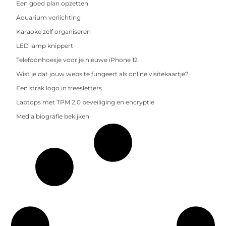
Een goed plan opzetten
Aquarium verlichting
Karaoke zelf organiseren
LED lamp knippert
Telefoonhoesje voor je nieuwe iPhone 12
Wist je dat jouw website fungeert als online visitekaartje?
Een strak logo in freesletters
Laptops met TPM 2.0 beveiliging en encryptie
Media biografie bekijken