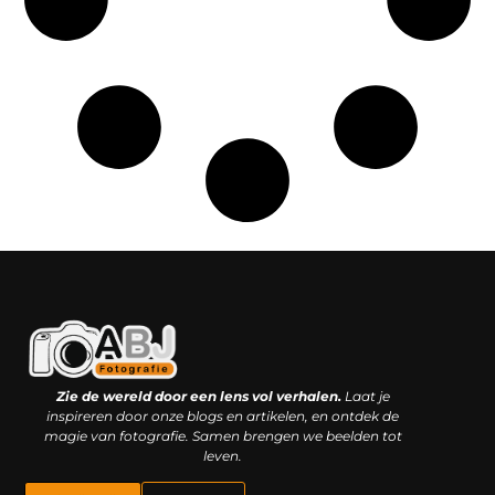
Kwaliteit backlinks kopen: slimme investering of riskante gok?
Geld online verdienen: droom, bijbaan of realistische strategie?
Zie de wereld door een lens vol verhalen.
Laat je
inspireren door onze blogs en artikelen, en ontdek de
magie van fotografie. Samen brengen we beelden tot
leven.