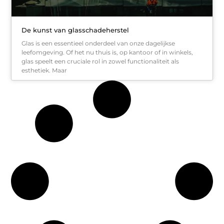
De kunst van glasschadeherstel
Glas is een essentieel onderdeel van onze dagelijkse
leefomgeving. Of het nu thuis is, op kantoor of in winkels,
glas speelt een cruciale rol in zowel functionaliteit als
esthetiek. Maar