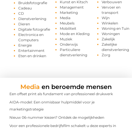
Kunst en Kitsch
Verbouwen
Bruidsfotografie
Management
Vervoer en
Cadeau
Marketing
transport
CD
Media
Wijn
Dienstverlening
Meubels
Winkelen
Dieren
Mobiliteit
Woning en Tuin
Digitale fotografie
Mode en Kleding
Woningen
Electronica en
Muziek
Zakelijk
Computers
Onderwijs
Zakelijke
Energie
Particuliere
dienstverlening
Entertainment
dienstverlening
Zorg
Eten en drinken
Media
en beroemde mensen
Een offset print als fundament van professioneel drukwerk
AIDA-model: Een onmisbaar hulpmiddel voor je
marketingstrategie
Nieuw 06-nummer kiezen? Ontdek de mogelijkheden
Voor een professionele bedrijfsfilm schakelt u deze experts in