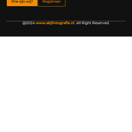
Wie zijn wij?
Registreer
@2024
www.abjfotografie.nl
.All Right Reserved.