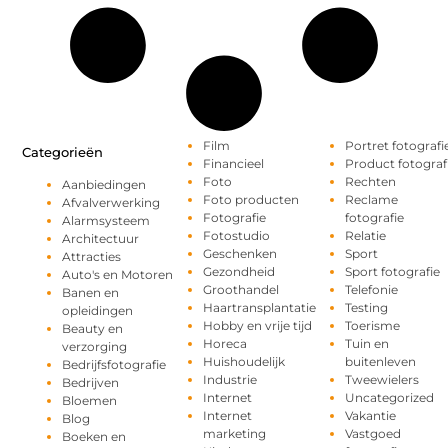
Film
Portret fotografi
Categorieën
Financieel
Product fotograf
Foto
Rechten
Aanbiedingen
Foto producten
Reclame
Afvalverwerking
Fotografie
fotografie
Alarmsysteem
Fotostudio
Relatie
Architectuur
Geschenken
Sport
Attracties
Gezondheid
Sport fotografie
Auto's en Motoren
Groothandel
Telefonie
Banen en
Haartransplantatie
Testing
opleidingen
Hobby en vrije tijd
Toerisme
Beauty en
Horeca
Tuin en
verzorging
Huishoudelijk
buitenleven
Bedrijfsfotografie
Industrie
Tweewielers
Bedrijven
Internet
Uncategorized
Bloemen
Internet
Vakantie
Blog
marketing
Vastgoed
Boeken en