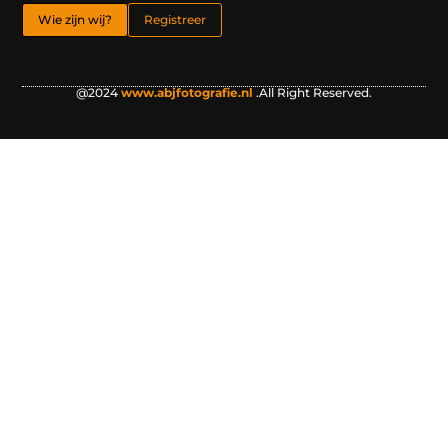
Wie zijn wij?
Registreer
@2024
www.abjfotografie.nl
.All Right Reserved.