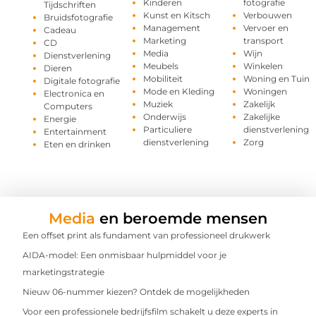
Kinderen
fotografie
Tijdschriften
Kunst en Kitsch
Verbouwen
Bruidsfotografie
Management
Vervoer en
Cadeau
Marketing
transport
CD
Media
Wijn
Dienstverlening
Meubels
Winkelen
Dieren
Mobiliteit
Woning en Tuin
Digitale fotografie
Mode en Kleding
Woningen
Electronica en
Muziek
Zakelijk
Computers
Onderwijs
Zakelijke
Energie
Particuliere
dienstverlening
Entertainment
dienstverlening
Zorg
Eten en drinken
Media
en beroemde mensen
Een offset print als fundament van professioneel drukwerk
AIDA-model: Een onmisbaar hulpmiddel voor je
marketingstrategie
Nieuw 06-nummer kiezen? Ontdek de mogelijkheden
Voor een professionele bedrijfsfilm schakelt u deze experts in