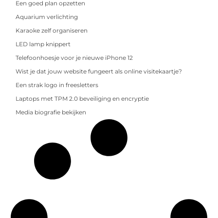
Een goed plan opzetten
Aquarium verlichting
Karaoke zelf organiseren
LED lamp knippert
Telefoonhoesje voor je nieuwe iPhone 12
Wist je dat jouw website fungeert als online visitekaartje?
Een strak logo in freesletters
Laptops met TPM 2.0 beveiliging en encryptie
Media biografie bekijken