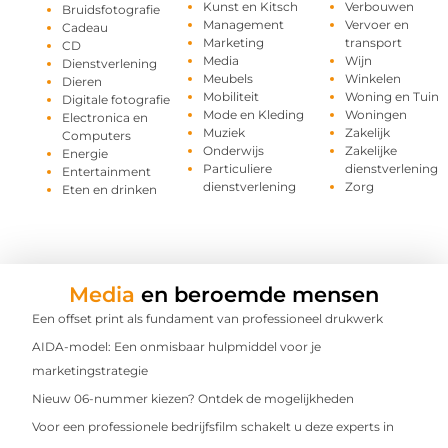
Kunst en Kitsch
Verbouwen
Bruidsfotografie
Management
Vervoer en
Cadeau
Marketing
transport
CD
Media
Wijn
Dienstverlening
Meubels
Winkelen
Dieren
Mobiliteit
Woning en Tuin
Digitale fotografie
Mode en Kleding
Woningen
Electronica en
Muziek
Zakelijk
Computers
Onderwijs
Zakelijke
Energie
Particuliere
dienstverlening
Entertainment
dienstverlening
Zorg
Eten en drinken
Media
en beroemde mensen
Een offset print als fundament van professioneel drukwerk
AIDA-model: Een onmisbaar hulpmiddel voor je
marketingstrategie
Nieuw 06-nummer kiezen? Ontdek de mogelijkheden
Voor een professionele bedrijfsfilm schakelt u deze experts in