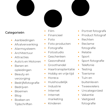
Film
Portret fotografi
Categorieën
Financieel
Product fotograf
Foto
Rechten
Aanbiedingen
Foto producten
Reclame
Afvalverwerking
Fotografie
fotografie
Alarmsysteem
Fotostudio
Relatie
Architectuur
Geschenken
Sport
Attracties
Gezondheid
Sport fotografie
Auto's en Motoren
Groothandel
Telefonie
Banen en
Haartransplantatie
Testing
opleidingen
Hobby en vrije tijd
Toerisme
Beauty en
Horeca
Tuin en
verzorging
Huishoudelijk
buitenleven
Bedrijfsfotografie
Industrie
Tweewielers
Bedrijven
Internet
Uncategorized
Bloemen
Internet
Vakantie
Blog
marketing
Vastgoed
Boeken en
Kinderen
fotografie
Tijdschriften