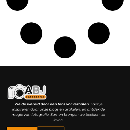
Kwaliteit backlinks kopen: slimme investering of riskante gok?
Geld online verdienen: droom, bijbaan of realistische strategie?
Zie de wereld door een lens vol verhalen.
Laat je
inspireren door onze blogs en artikelen, en ontdek de
magie van fotografie. Samen brengen we beelden tot
leven.