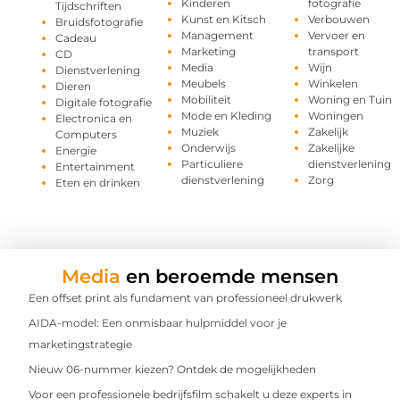
Kinderen
fotografie
Tijdschriften
Kunst en Kitsch
Verbouwen
Bruidsfotografie
Management
Vervoer en
Cadeau
Marketing
transport
CD
Media
Wijn
Dienstverlening
Meubels
Winkelen
Dieren
Mobiliteit
Woning en Tuin
Digitale fotografie
Mode en Kleding
Woningen
Electronica en
Muziek
Zakelijk
Computers
Onderwijs
Zakelijke
Energie
Particuliere
dienstverlening
Entertainment
dienstverlening
Zorg
Eten en drinken
Media
en beroemde mensen
Een offset print als fundament van professioneel drukwerk
AIDA-model: Een onmisbaar hulpmiddel voor je
marketingstrategie
Nieuw 06-nummer kiezen? Ontdek de mogelijkheden
Voor een professionele bedrijfsfilm schakelt u deze experts in