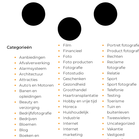
Film
Portret fotografi
Categorieën
Financieel
Product fotograf
Foto
Rechten
Aanbiedingen
Foto producten
Reclame
Afvalverwerking
Fotografie
fotografie
Alarmsysteem
Fotostudio
Relatie
Architectuur
Geschenken
Sport
Attracties
Gezondheid
Sport fotografie
Auto's en Motoren
Groothandel
Telefonie
Banen en
Haartransplantatie
Testing
opleidingen
Hobby en vrije tijd
Toerisme
Beauty en
Horeca
Tuin en
verzorging
Huishoudelijk
buitenleven
Bedrijfsfotografie
Industrie
Tweewielers
Bedrijven
Internet
Uncategorized
Bloemen
Internet
Vakantie
Blog
marketing
Vastgoed
Boeken en