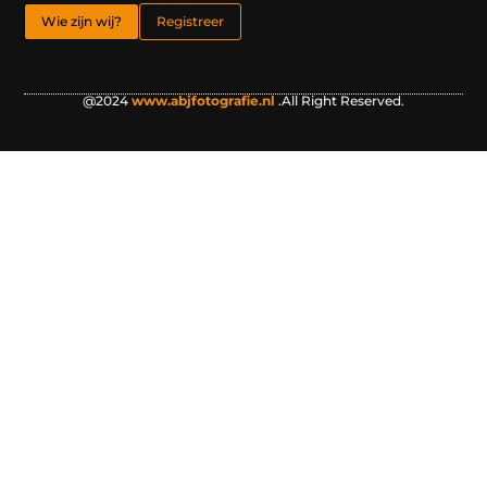
Wie zijn wij?
Registreer
@2024
www.abjfotografie.nl
.All Right Reserved.