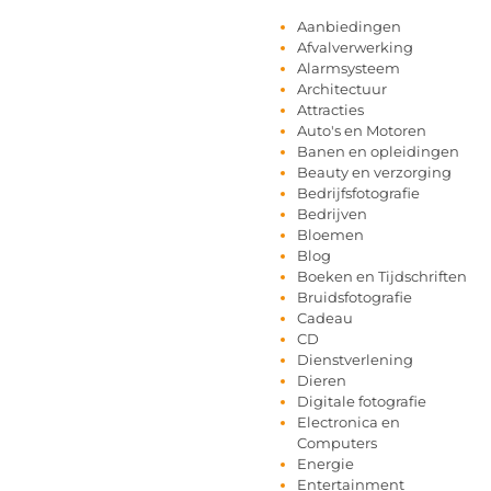
Aanbiedingen
Afvalverwerking
Alarmsysteem
Architectuur
Attracties
Auto's en Motoren
Banen en opleidingen
Beauty en verzorging
Bedrijfsfotografie
Bedrijven
Bloemen
Blog
Boeken en Tijdschriften
Bruidsfotografie
Cadeau
CD
Dienstverlening
Dieren
Digitale fotografie
Electronica en
Computers
Energie
Entertainment