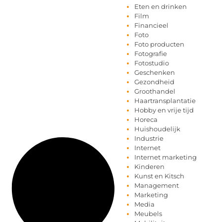
Eten en drinken
Film
Financieel
Foto
Foto producten
Fotografie
Fotostudio
Geschenken
Gezondheid
Groothandel
Haartransplantatie
Hobby en vrije tijd
Horeca
Huishoudelijk
Industrie
Internet
Internet marketing
Kinderen
Kunst en Kitsch
Management
Marketing
Media
Meubels