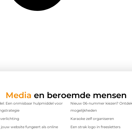
Media
en beroemde mensen
l: Een onmisbaar hulpmiddel voor
Nieuw 06-nummer kiezen? Ontdek
ngstrategie
mogelijkheden
verlichting
Karaoke zelf organiseren
t jouw website fungeert als online
Een strak logo in freesletters