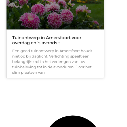
Tuinontwerp in Amersfoort voor
overdag en ’s avonds t
Een goed tuinontwerp in Amersfoort houdt
niet op bij daglicht. Verlichting speelt een
belangrijke rol in het verlengen van uw
tuinbeleving tot in de avonduren. Door het
slim plaatsen van