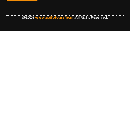
@2024
www.abjfotografie.nl
.All Right Reserved.