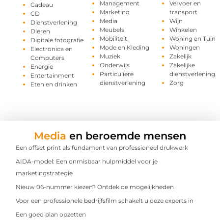
Management
Vervoer en
Cadeau
Marketing
transport
CD
Media
Wijn
Dienstverlening
Meubels
Winkelen
Dieren
Mobiliteit
Woning en Tuin
Digitale fotografie
Mode en Kleding
Woningen
Electronica en
Muziek
Zakelijk
Computers
Onderwijs
Zakelijke
Energie
Particuliere
dienstverlening
Entertainment
dienstverlening
Zorg
Eten en drinken
Media
en beroemde mensen
Een offset print als fundament van professioneel drukwerk
AIDA-model: Een onmisbaar hulpmiddel voor je
marketingstrategie
Nieuw 06-nummer kiezen? Ontdek de mogelijkheden
Voor een professionele bedrijfsfilm schakelt u deze experts in
Een goed plan opzetten