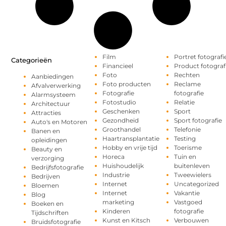
Film
Portret fotografi
Categorieën
Financieel
Product fotograf
Foto
Rechten
Aanbiedingen
Foto producten
Reclame
Afvalverwerking
Fotografie
fotografie
Alarmsysteem
Fotostudio
Relatie
Architectuur
Geschenken
Sport
Attracties
Gezondheid
Sport fotografie
Auto's en Motoren
Groothandel
Telefonie
Banen en
Haartransplantatie
Testing
opleidingen
Hobby en vrije tijd
Toerisme
Beauty en
Horeca
Tuin en
verzorging
Huishoudelijk
buitenleven
Bedrijfsfotografie
Industrie
Tweewielers
Bedrijven
Internet
Uncategorized
Bloemen
Internet
Vakantie
Blog
marketing
Vastgoed
Boeken en
Kinderen
fotografie
Tijdschriften
Kunst en Kitsch
Verbouwen
Bruidsfotografie