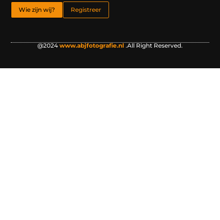
Wie zijn wij?
Registreer
@2024
www.abjfotografie.nl
.All Right Reserved.