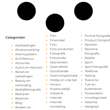
Film
Portret fotografi
Categorieën
Financieel
Product fotograf
Foto
Rechten
Aanbiedingen
Foto producten
Reclame
Afvalverwerking
Fotografie
fotografie
Alarmsysteem
Fotostudio
Relatie
Architectuur
Geschenken
Sport
Attracties
Gezondheid
Sport fotografie
Auto's en Motoren
Groothandel
Telefonie
Banen en
Haartransplantatie
Testing
opleidingen
Hobby en vrije tijd
Toerisme
Beauty en
Horeca
Tuin en
verzorging
Huishoudelijk
buitenleven
Bedrijfsfotografie
Industrie
Tweewielers
Bedrijven
Internet
Uncategorized
Bloemen
Internet
Vakantie
Blog
marketing
Vastgoed
Boeken en