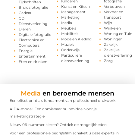
Kinderen
fotografie
Tijdschriften
Kunst en Kitsch
Verbouwen
Bruidsfotografie
Management
Vervoer en
Cadeau
Marketing
transport
CD
Media
Wijn
Dienstverlening
Meubels
Winkelen
Dieren
Mobiliteit
Woning en Tuin
Digitale fotografie
Mode en Kleding
Woningen
Electronica en
Muziek
Zakelijk
Computers
Onderwijs
Zakelijke
Energie
Particuliere
dienstverlening
Entertainment
dienstverlening
Zorg
Eten en drinken
Media
en beroemde mensen
Een offset print als fundament van professioneel drukwerk
AIDA-model: Een onmisbaar hulpmiddel voor je
marketingstrategie
Nieuw 06-nummer kiezen? Ontdek de mogelijkheden
Voor een professionele bedrijfsfilm schakelt u deze experts in