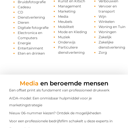
Kunst en Kitsch
Verbouwen
Bruidsfotografie
Management
Vervoer en
Cadeau
Marketing
transport
CD
Media
Wijn
Dienstverlening
Meubels
Winkelen
Dieren
Mobiliteit
Woning en Tuin
Digitale fotografie
Mode en Kleding
Woningen
Electronica en
Muziek
Zakelijk
Computers
Onderwijs
Zakelijke
Energie
Particuliere
dienstverlening
Entertainment
dienstverlening
Zorg
Eten en drinken
Media
en beroemde mensen
Een offset print als fundament van professioneel drukwerk
AIDA-model: Een onmisbaar hulpmiddel voor je
marketingstrategie
Nieuw 06-nummer kiezen? Ontdek de mogelijkheden
Voor een professionele bedrijfsfilm schakelt u deze experts in