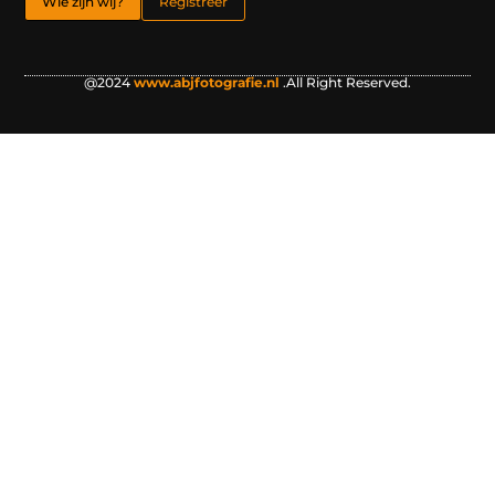
Wie zijn wij?
Registreer
@2024
www.abjfotografie.nl
.All Right Reserved.