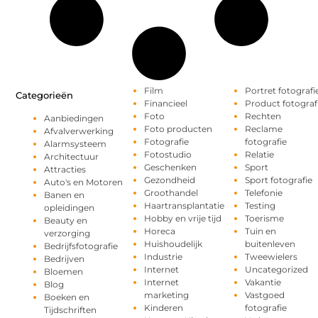
Film
Portret fotografi
Categorieën
Financieel
Product fotograf
Foto
Rechten
Aanbiedingen
Foto producten
Reclame
Afvalverwerking
Fotografie
fotografie
Alarmsysteem
Fotostudio
Relatie
Architectuur
Geschenken
Sport
Attracties
Gezondheid
Sport fotografie
Auto's en Motoren
Groothandel
Telefonie
Banen en
Haartransplantatie
Testing
opleidingen
Hobby en vrije tijd
Toerisme
Beauty en
Horeca
Tuin en
verzorging
Huishoudelijk
buitenleven
Bedrijfsfotografie
Industrie
Tweewielers
Bedrijven
Internet
Uncategorized
Bloemen
Internet
Vakantie
Blog
marketing
Vastgoed
Boeken en
Kinderen
fotografie
Tijdschriften