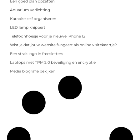
Een goed plan opzetten
Aquarium verlichting
Karaoke zelf organiseren
LED lamp knippert
Telefoonhoesje voor je nieuwe iPhone 12
Wist je dat jouw website fungeert als online visitekaartje?
Een strak logo in freesletters
Laptops met TPM 2.0 beveiliging en encryptie
Media biografie bekijken