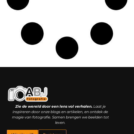
Kwaliteit backlinks kopen: slimme investering of riskante gok?
Geld online verdienen: droom, bijbaan of realistische strategie?
Zie de wereld door een lens vol verhalen.
Laat je
inspireren door onze blogs en artikelen, en ontdek de
magie van fotografie. Samen brengen we beelden tot
leven.