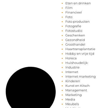
Eten en drinken
Film
Financieel
Foto
Foto producten
Fotografie
Fotostudio
Geschenken
Gezondheid
Groothandel
Haartransplantatie
Hobby en vrije tijd
Horeca
Huishoudelijk
Industrie
Internet
Internet marketing
Kinderen
Kunst en Kitsch
Management
Marketing
Media
Meubels