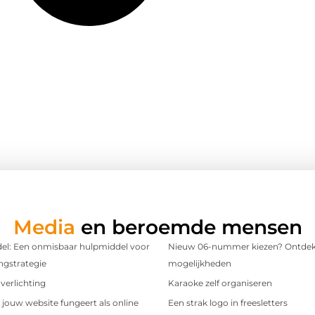
Media
en beroemde mensen
l: Een onmisbaar hulpmiddel voor
Nieuw 06-nummer kiezen? Ontdek
ngstrategie
mogelijkheden
verlichting
Karaoke zelf organiseren
t jouw website fungeert als online
Een strak logo in freesletters