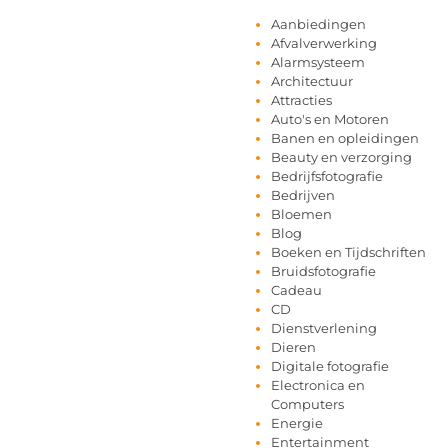
Aanbiedingen
Afvalverwerking
Alarmsysteem
Architectuur
Attracties
Auto's en Motoren
Banen en opleidingen
Beauty en verzorging
Bedrijfsfotografie
Bedrijven
Bloemen
Blog
Boeken en Tijdschriften
Bruidsfotografie
Cadeau
CD
Dienstverlening
Dieren
Digitale fotografie
Electronica en
Computers
Energie
Entertainment