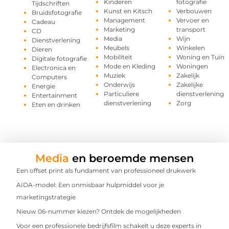
Kinderen
fotografie
Tijdschriften
Kunst en Kitsch
Verbouwen
Bruidsfotografie
Management
Vervoer en
Cadeau
Marketing
transport
CD
Media
Wijn
Dienstverlening
Meubels
Winkelen
Dieren
Mobiliteit
Woning en Tuin
Digitale fotografie
Mode en Kleding
Woningen
Electronica en
Muziek
Zakelijk
Computers
Onderwijs
Zakelijke
Energie
Particuliere
dienstverlening
Entertainment
dienstverlening
Zorg
Eten en drinken
Media
en beroemde mensen
Een offset print als fundament van professioneel drukwerk
AIDA-model: Een onmisbaar hulpmiddel voor je
marketingstrategie
Nieuw 06-nummer kiezen? Ontdek de mogelijkheden
Voor een professionele bedrijfsfilm schakelt u deze experts in