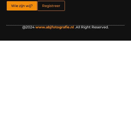
Wie zijn wij?
Registreer
@2024
www.abjfotografie.nl
.All Right Reserved.