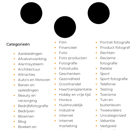
Film
Portret fotografi
Categorieën
Financieel
Product fotograf
Foto
Rechten
Aanbiedingen
Foto producten
Reclame
Afvalverwerking
Fotografie
fotografie
Alarmsysteem
Fotostudio
Relatie
Architectuur
Geschenken
Sport
Attracties
Gezondheid
Sport fotografie
Auto's en Motoren
Groothandel
Telefonie
Banen en
Haartransplantatie
Testing
opleidingen
Hobby en vrije tijd
Toerisme
Beauty en
Horeca
Tuin en
verzorging
Huishoudelijk
buitenleven
Bedrijfsfotografie
Industrie
Tweewielers
Bedrijven
Internet
Uncategorized
Bloemen
Internet
Vakantie
Blog
marketing
Vastgoed
Boeken en