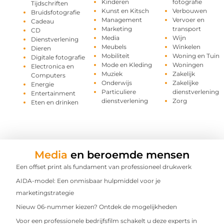
Kinderen
fotografie
Tijdschriften
Kunst en Kitsch
Verbouwen
Bruidsfotografie
Management
Vervoer en
Cadeau
Marketing
transport
CD
Media
Wijn
Dienstverlening
Meubels
Winkelen
Dieren
Mobiliteit
Woning en Tuin
Digitale fotografie
Mode en Kleding
Woningen
Electronica en
Muziek
Zakelijk
Computers
Onderwijs
Zakelijke
Energie
Particuliere
dienstverlening
Entertainment
dienstverlening
Zorg
Eten en drinken
Media
en beroemde mensen
Een offset print als fundament van professioneel drukwerk
AIDA-model: Een onmisbaar hulpmiddel voor je
marketingstrategie
Nieuw 06-nummer kiezen? Ontdek de mogelijkheden
Voor een professionele bedrijfsfilm schakelt u deze experts in