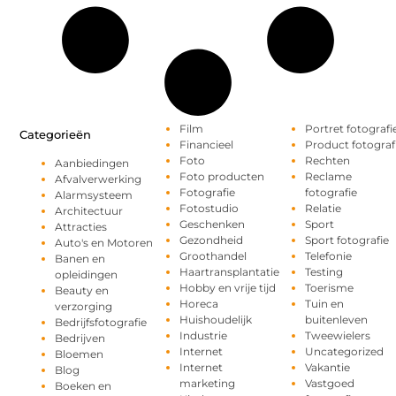
Film
Portret fotografi
Categorieën
Financieel
Product fotograf
Foto
Rechten
Aanbiedingen
Foto producten
Reclame
Afvalverwerking
Fotografie
fotografie
Alarmsysteem
Fotostudio
Relatie
Architectuur
Geschenken
Sport
Attracties
Gezondheid
Sport fotografie
Auto's en Motoren
Groothandel
Telefonie
Banen en
Haartransplantatie
Testing
opleidingen
Hobby en vrije tijd
Toerisme
Beauty en
Horeca
Tuin en
verzorging
Huishoudelijk
buitenleven
Bedrijfsfotografie
Industrie
Tweewielers
Bedrijven
Internet
Uncategorized
Bloemen
Internet
Vakantie
Blog
marketing
Vastgoed
Boeken en