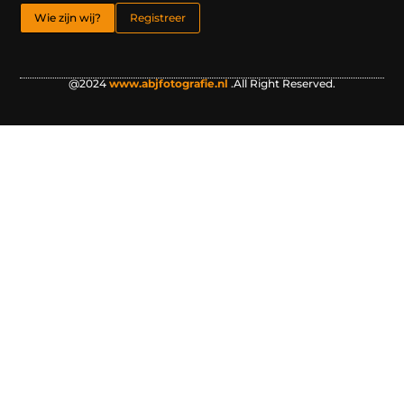
Wie zijn wij?
Registreer
@2024
www.abjfotografie.nl
.All Right Reserved.