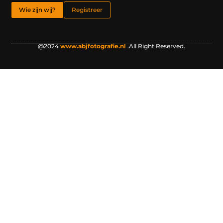
Wie zijn wij?
Registreer
@2024
www.abjfotografie.nl
.All Right Reserved.