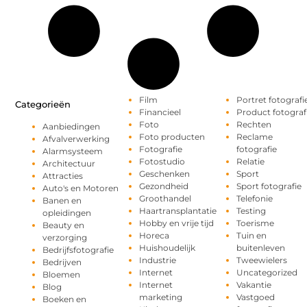
Film
Portret fotografi
Categorieën
Financieel
Product fotograf
Foto
Rechten
Aanbiedingen
Foto producten
Reclame
Afvalverwerking
Fotografie
fotografie
Alarmsysteem
Fotostudio
Relatie
Architectuur
Geschenken
Sport
Attracties
Gezondheid
Sport fotografie
Auto's en Motoren
Groothandel
Telefonie
Banen en
Haartransplantatie
Testing
opleidingen
Hobby en vrije tijd
Toerisme
Beauty en
Horeca
Tuin en
verzorging
Huishoudelijk
buitenleven
Bedrijfsfotografie
Industrie
Tweewielers
Bedrijven
Internet
Uncategorized
Bloemen
Internet
Vakantie
Blog
marketing
Vastgoed
Boeken en