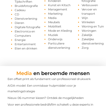
Kinderen
fotografie
Tijdschriften
Kunst en Kitsch
Verbouwen
Bruidsfotografie
Management
Vervoer en
Cadeau
Marketing
transport
CD
Media
Wijn
Dienstverlening
Meubels
Winkelen
Dieren
Mobiliteit
Woning en Tuin
Digitale fotografie
Mode en Kleding
Woningen
Electronica en
Muziek
Zakelijk
Computers
Onderwijs
Zakelijke
Energie
Particuliere
dienstverlening
Entertainment
dienstverlening
Zorg
Eten en drinken
Media
en beroemde mensen
Een offset print als fundament van professioneel drukwerk
AIDA-model: Een onmisbaar hulpmiddel voor je
marketingstrategie
Nieuw 06-nummer kiezen? Ontdek de mogelijkheden
Voor een professionele bedrijfsfilm schakelt u deze experts in