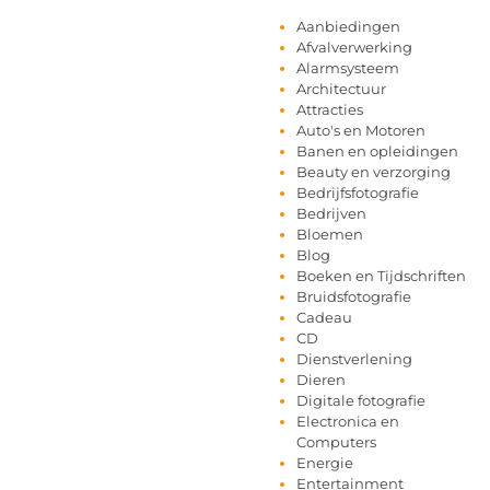
Aanbiedingen
Afvalverwerking
Alarmsysteem
Architectuur
Attracties
Auto's en Motoren
Banen en opleidingen
Beauty en verzorging
Bedrijfsfotografie
Bedrijven
Bloemen
Blog
Boeken en Tijdschriften
Bruidsfotografie
Cadeau
CD
Dienstverlening
Dieren
Digitale fotografie
Electronica en
Computers
Energie
Entertainment