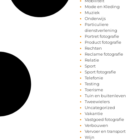
Mobiliteit
Mode en Kleding
Muziek
Onderwijs
Particuliere
dienstverlening
Portret fotografie
Product fotografie
Rechten
Reclame fotografie
Relatie
Sport
Sport fotografie
Telefonie
Testing
Toerisme
Tuin en buitenleven
Tweewielers
Uncategorized
Vakantie
Vastgoed fotografie
Verbouwen
Vervoer en transport
Wijn