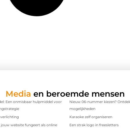
Media
en beroemde mensen
l: Een onmisbaar hulpmiddel voor
Nieuw 06-nummer kiezen? Ontdek
ngstrategie
mogelijkheden
verlichting
Karaoke zelf organiseren
t jouw website fungeert als online
Een strak logo in freesletters