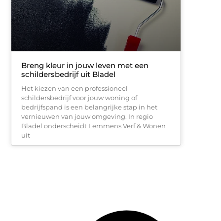
Breng kleur in jouw leven met een
schildersbedrijf uit Bladel
Het kiezen van een professioneel
schildersbedrijf voor jouw woning of
bedrijfspand is een belangrijke stap in het
vernieuwen van jouw omgeving. In regio
Bladel onderscheidt Lemmens Verf & Wonen
uit