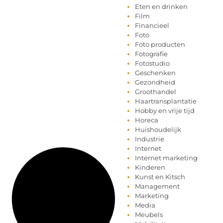
Eten en drinken
Film
Financieel
Foto
Foto producten
Fotografie
Fotostudio
Geschenken
Gezondheid
Groothandel
Haartransplantatie
Hobby en vrije tijd
Horeca
Huishoudelijk
Industrie
Internet
Internet marketing
Kinderen
Kunst en Kitsch
Management
Marketing
Media
Meubels