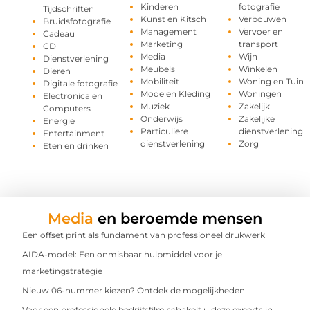
Kinderen
fotografie
Tijdschriften
Kunst en Kitsch
Verbouwen
Bruidsfotografie
Management
Vervoer en
Cadeau
Marketing
transport
CD
Media
Wijn
Dienstverlening
Meubels
Winkelen
Dieren
Mobiliteit
Woning en Tuin
Digitale fotografie
Mode en Kleding
Woningen
Electronica en
Muziek
Zakelijk
Computers
Onderwijs
Zakelijke
Energie
Particuliere
dienstverlening
Entertainment
dienstverlening
Zorg
Eten en drinken
Media
en beroemde mensen
Een offset print als fundament van professioneel drukwerk
AIDA-model: Een onmisbaar hulpmiddel voor je
marketingstrategie
Nieuw 06-nummer kiezen? Ontdek de mogelijkheden
Voor een professionele bedrijfsfilm schakelt u deze experts in