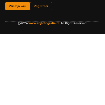
Wie zijn wij?
Registreer
@2024
www.abjfotografie.nl
.All Right Reserved.