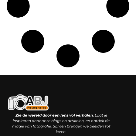
Kwaliteit backlinks kopen: slimme investering of riskante gok?
Geld online verdienen: droom, bijbaan of realistische strategie?
Zie de wereld door een lens vol verhalen.
Laat je
inspireren door onze blogs en artikelen, en ontdek de
magie van fotografie. Samen brengen we beelden tot
leven.