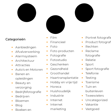
Film
Portret fotografi
Categorieën
Financieel
Product fotograf
Foto
Rechten
Aanbiedingen
Foto producten
Reclame
Afvalverwerking
Fotografie
fotografie
Alarmsysteem
Fotostudio
Relatie
Architectuur
Geschenken
Sport
Attracties
Gezondheid
Sport fotografie
Auto's en Motoren
Groothandel
Telefonie
Banen en
Haartransplantatie
Testing
opleidingen
Hobby en vrije tijd
Toerisme
Beauty en
Horeca
Tuin en
verzorging
Huishoudelijk
buitenleven
Bedrijfsfotografie
Industrie
Tweewielers
Bedrijven
Internet
Uncategorized
Bloemen
Internet
Vakantie
Blog
marketing
Vastgoed
Boeken en