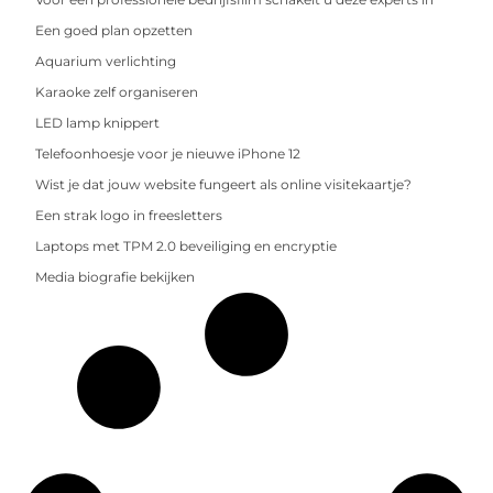
Een goed plan opzetten
Aquarium verlichting
Karaoke zelf organiseren
LED lamp knippert
Telefoonhoesje voor je nieuwe iPhone 12
Wist je dat jouw website fungeert als online visitekaartje?
Een strak logo in freesletters
Laptops met TPM 2.0 beveiliging en encryptie
Media biografie bekijken