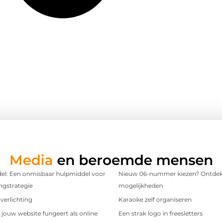
Media
en beroemde mensen
l: Een onmisbaar hulpmiddel voor
Nieuw 06-nummer kiezen? Ontdek
ngstrategie
mogelijkheden
verlichting
Karaoke zelf organiseren
t jouw website fungeert als online
Een strak logo in freesletters