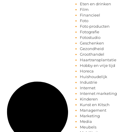
Eten en drinken
Film
Financieel
Foto
Foto producten
Fotografie
Fotostudio
Geschenken
Gezondheid
Groothandel
Haartransplantatie
Hobby en vrije tijd
Horeca
Huishoudelijk
Industrie
Internet
Internet marketing
Kinderen
Kunst en Kitsch
Management
Marketing
Media
Meubels