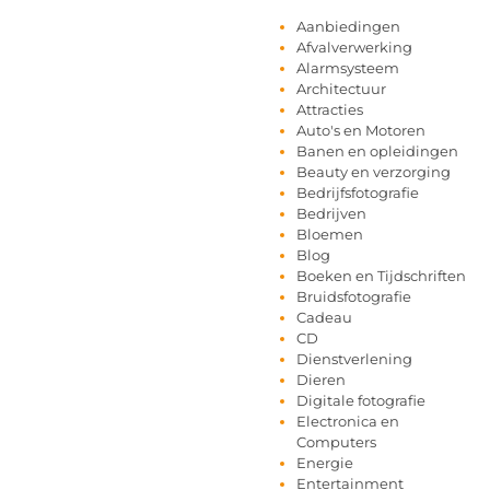
Aanbiedingen
Afvalverwerking
Alarmsysteem
Architectuur
Attracties
Auto's en Motoren
Banen en opleidingen
Beauty en verzorging
Bedrijfsfotografie
Bedrijven
Bloemen
Blog
Boeken en Tijdschriften
Bruidsfotografie
Cadeau
CD
Dienstverlening
Dieren
Digitale fotografie
Electronica en
Computers
Energie
Entertainment