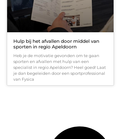
Hulp bij het afvallen door middel van
sporten in regio Apeldoorn
Heb je de motivatie gevonden om te gaan
sporten en afvallen met hulp van een
specialist in regio Apeldoorn? Heel goed! Laat
je dan begeleiden door een sportprofessional
van Fysica