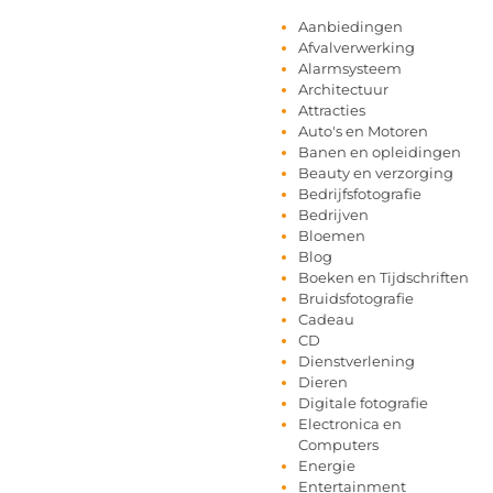
Aanbiedingen
Afvalverwerking
Alarmsysteem
Architectuur
Attracties
Auto's en Motoren
Banen en opleidingen
Beauty en verzorging
Bedrijfsfotografie
Bedrijven
Bloemen
Blog
Boeken en Tijdschriften
Bruidsfotografie
Cadeau
CD
Dienstverlening
Dieren
Digitale fotografie
Electronica en
Computers
Energie
Entertainment