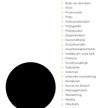
Eten en drinken
Film
Financieel
Foto
Foto producten
Fotografie
Fotostudio
Geschenken
Gezondheid
Groothandel
Haartransplantatie
Hobby en vrije tijd
Horeca
Huishoudelijk
Industrie
Internet
Internet marketing
Kinderen
Kunst en Kitsch
Management
Marketing
Media
Meubels