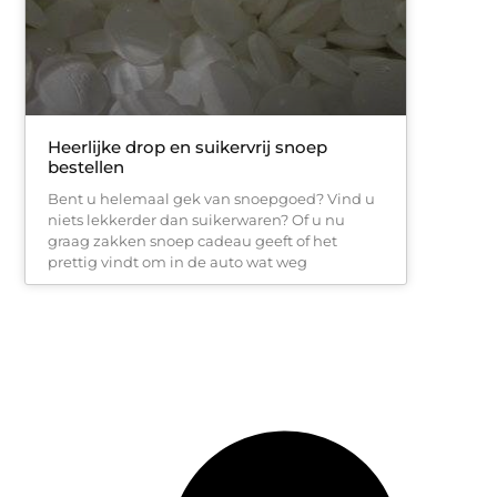
Heerlijke drop en suikervrij snoep
bestellen
Bent u helemaal gek van snoepgoed? Vind u
niets lekkerder dan suikerwaren? Of u nu
graag zakken snoep cadeau geeft of het
prettig vindt om in de auto wat weg