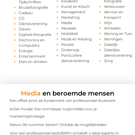
Kinderen
fotografie
Tijdschriften
Kunst en Kitsch
Verbouwen
Bruidsfotografie
Management
Vervoer en
Cadeau
Marketing
transport
CD
Media
Wijn
Dienstverlening
Meubels
Winkelen
Dieren
Mobiliteit
Woning en Tuin
Digitale fotografie
Mode en Kleding
Woningen
Electronica en
Muziek
Zakelijk
Computers
Onderwijs
Zakelijke
Energie
Particuliere
dienstverlening
Entertainment
dienstverlening
Zorg
Eten en drinken
Media
en beroemde mensen
Een offset print als fundament van professioneel drukwerk
AIDA-model: Een onmisbaar hulpmiddel voor je
marketingstrategie
Nieuw 06-nummer kiezen? Ontdek de mogelijkheden
Voor een professionele bedrijfsfilm schakelt u deze experts in