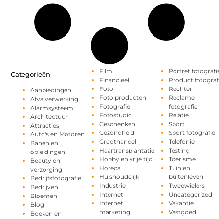
Film
Portret fotografi
Categorieën
Financieel
Product fotograf
Foto
Rechten
Aanbiedingen
Foto producten
Reclame
Afvalverwerking
Fotografie
fotografie
Alarmsysteem
Fotostudio
Relatie
Architectuur
Geschenken
Sport
Attracties
Gezondheid
Sport fotografie
Auto's en Motoren
Groothandel
Telefonie
Banen en
Haartransplantatie
Testing
opleidingen
Hobby en vrije tijd
Toerisme
Beauty en
Horeca
Tuin en
verzorging
Huishoudelijk
buitenleven
Bedrijfsfotografie
Industrie
Tweewielers
Bedrijven
Internet
Uncategorized
Bloemen
Internet
Vakantie
Blog
marketing
Vastgoed
Boeken en