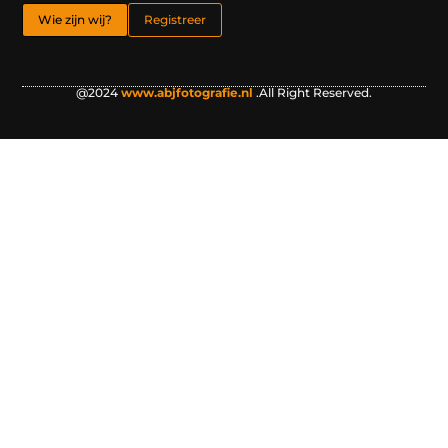
Wie zijn wij?
Registreer
@2024
www.abjfotografie.nl
.All Right Reserved.