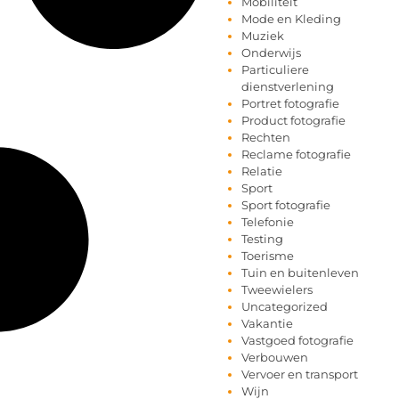
Mobiliteit
Mode en Kleding
Muziek
Onderwijs
Particuliere
dienstverlening
Portret fotografie
Product fotografie
Rechten
Reclame fotografie
Relatie
Sport
Sport fotografie
Telefonie
Testing
Toerisme
Tuin en buitenleven
Tweewielers
Uncategorized
Vakantie
Vastgoed fotografie
Verbouwen
Vervoer en transport
Wijn