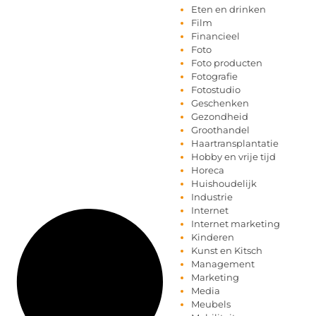
Eten en drinken
Film
Financieel
Foto
Foto producten
Fotografie
Fotostudio
Geschenken
Gezondheid
Groothandel
Haartransplantatie
Hobby en vrije tijd
Horeca
Huishoudelijk
Industrie
Internet
Internet marketing
Kinderen
Kunst en Kitsch
Management
Marketing
Media
Meubels