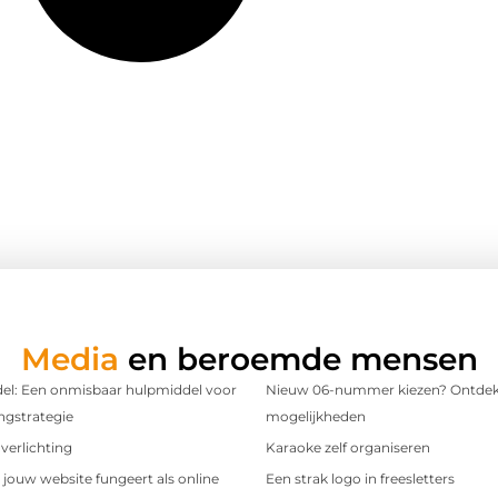
Media
en beroemde mensen
l: Een onmisbaar hulpmiddel voor
Nieuw 06-nummer kiezen? Ontdek
ngstrategie
mogelijkheden
verlichting
Karaoke zelf organiseren
t jouw website fungeert als online
Een strak logo in freesletters