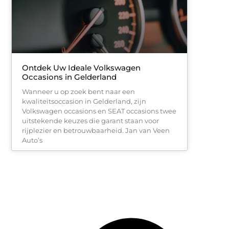
Ontdek Uw Ideale Volkswagen
Occasions in Gelderland
Wanneer u op zoek bent naar een
kwaliteitsoccasion in Gelderland, zijn
Volkswagen occasions en SEAT occasions twee
uitstekende keuzes die garant staan voor
rijplezier en betrouwbaarheid. Jan van Veen
Auto’s