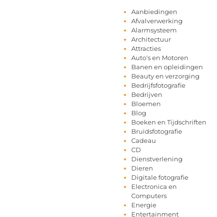
Aanbiedingen
Afvalverwerking
Alarmsysteem
Architectuur
Attracties
Auto's en Motoren
Banen en opleidingen
Beauty en verzorging
Bedrijfsfotografie
Bedrijven
Bloemen
Blog
Boeken en Tijdschriften
Bruidsfotografie
Cadeau
CD
Dienstverlening
Dieren
Digitale fotografie
Electronica en
Computers
Energie
Entertainment