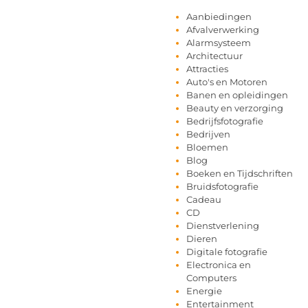
Aanbiedingen
Afvalverwerking
Alarmsysteem
Architectuur
Attracties
Auto's en Motoren
Banen en opleidingen
Beauty en verzorging
Bedrijfsfotografie
Bedrijven
Bloemen
Blog
Boeken en Tijdschriften
Bruidsfotografie
Cadeau
CD
Dienstverlening
Dieren
Digitale fotografie
Electronica en
Computers
Energie
Entertainment