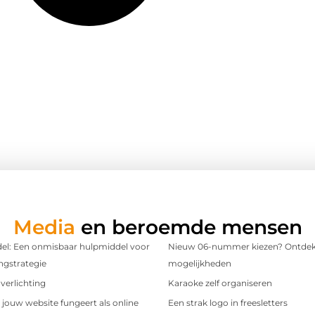
Media
en beroemde mensen
l: Een onmisbaar hulpmiddel voor
Nieuw 06-nummer kiezen? Ontdek
ngstrategie
mogelijkheden
verlichting
Karaoke zelf organiseren
t jouw website fungeert als online
Een strak logo in freesletters