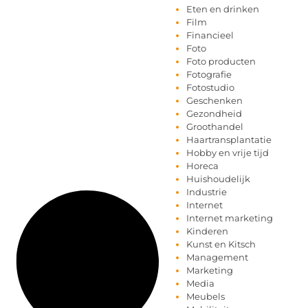
Eten en drinken
Film
Financieel
Foto
Foto producten
Fotografie
Fotostudio
Geschenken
Gezondheid
Groothandel
Haartransplantatie
Hobby en vrije tijd
Horeca
Huishoudelijk
Industrie
Internet
Internet marketing
Kinderen
Kunst en Kitsch
Management
Marketing
Media
Meubels