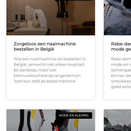
Zorgeloos een naaimachine
Rabe-dam
bestellen in België
mode gee
Wie een naaimachine wil bestellen in
Rabe-dame
België, verwacht niet alleen kwaliteit
mode en le
bij aankoop, maar ook
samengaan.
betrouwbaarheid op lange termijn.
binnen de
Toch kan zelfs de beste machine
ontwikkeld
goed wille
MODE EN KLEDING