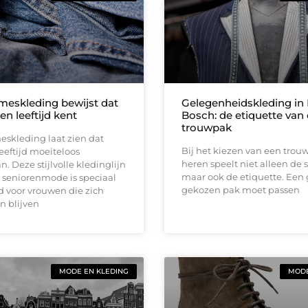
eskleding bewijst dat
Gelegenheidskleding in
n leeftijd kent
Bosch: de etiquette van
trouwpak
skleding laat zien dat
Bij het kiezen van een trou
eftijd moeiteloos
heren speelt niet alleen de st
 Deze stijlvolle kledinglijn
maar ook de etiquette. Een
 seniorenmode is speciaal
gekozen pak moet passen
 voor vrouwen die zich
n blijven
MODE EN KLEDING
MODE