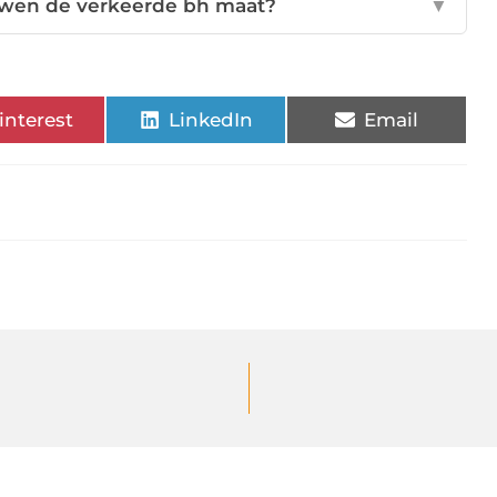
uwen de verkeerde bh maat?
▼
interest
LinkedIn
Email