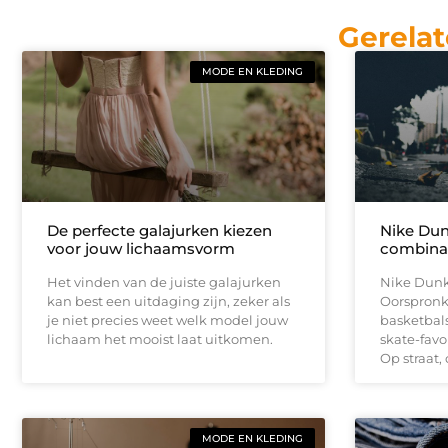
Gerelat
MODE EN KLEDING
De perfecte galajurken kiezen
Nike Dun
voor jouw lichaamsvorm
combinat
Het vinden van de juiste galajurken
Nike Dunk 
kan best een uitdaging zijn, zeker als
Oorspronke
je niet precies weet welk model jouw
basketbals
lichaam het mooist laat uitkomen.
skate-favor
Op straat,
MODE EN KLEDING