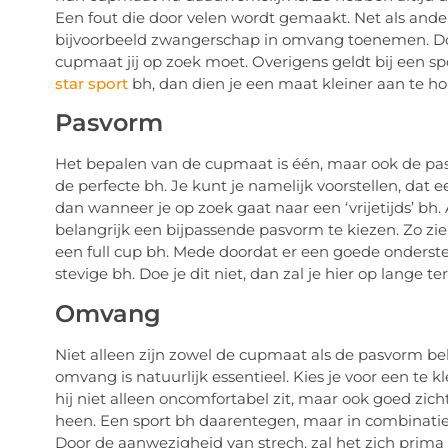
Een fout die door velen wordt gemaakt. Net als and
bijvoorbeeld zwangerschap in omvang toenemen. Doo
cupmaat jij op zoek moet. Overigens geldt bij een spo
star sport
bh, dan dien je een maat kleiner aan te ho
Pasvorm
Het bepalen van de cupmaat is één, maar ook de pas
de perfecte bh. Je kunt je namelijk voorstellen, dat 
dan wanneer je op zoek gaat naar een ‘vrijetijds’ bh. A
belangrijk een bijpassende pasvorm te kiezen. Zo zie
een full cup bh. Mede doordat er een goede ondersteu
stevige bh. Doe je dit niet, dan zal je hier op lange te
Omvang
Niet alleen zijn zowel de cupmaat als de pasvorm bel
omvang is natuurlijk essentieel. Kies je voor een te k
hij niet alleen oncomfortabel zit, maar ook goed zichtb
heen. Een sport bh daarentegen, maar in combinat
Door de aanwezigheid van strech, zal het zich prim