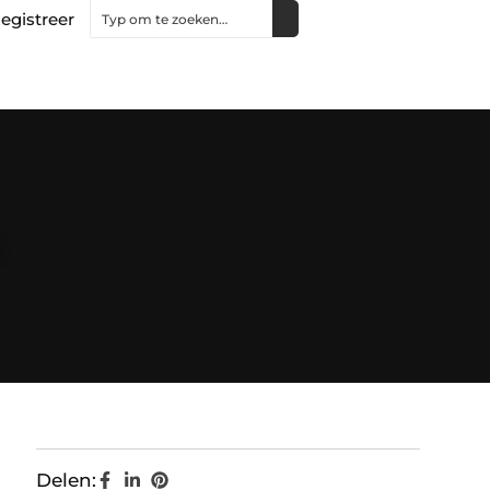
egistreer
h
Delen: