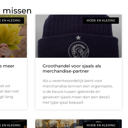
g missen
 EN KLEDING
MODE EN KLEDING
je meer
Groothandel voor sjaals als
merchandise-partner
Als u verantwoordelijk bent voor
st vol
merchandise binnen een organisatie,
el dat niet
is de keuze tussen gebreide en
igt lang
geweven sjaals meer dan een detail.
Het type sjaal bepaalt
 EN KLEDING
MODE EN KLEDING