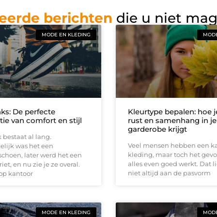
eerde berichten
die u niet ma
MODE EN KLEDING
MODE
ks: De perfecte
Kleurtype bepalen: hoe 
ie van comfort en stijl
rust en samenhang in je
garderobe krijgt
bestaat al lang.
Veel mensen hebben een ka
lijk was het een
kleding, maar toch het gevo
choen, later werd het een
alles even goed werkt. Dat l
iet, en nu zie je ze overal.
niet altijd aan de pasvorm
 op kantoor
MODE EN KLEDING
MODE