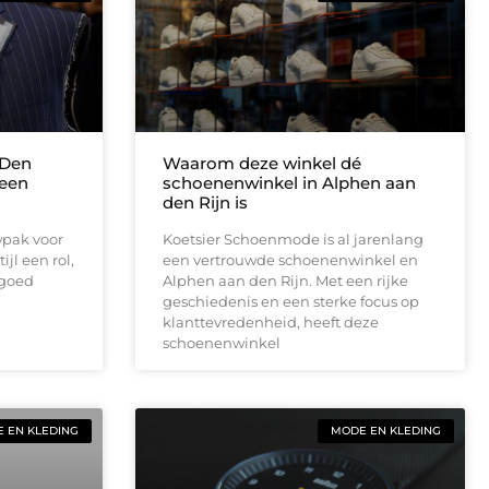
 Den
Waarom deze winkel dé
 een
schoenenwinkel in Alphen aan
den Rijn is
wpak voor
Koetsier Schoenmode is al jarenlang
ijl een rol,
een vertrouwde schoenenwinkel en
 goed
Alphen aan den Rijn. Met een rijke
geschiedenis en een sterke focus op
klanttevredenheid, heeft deze
schoenenwinkel
 EN KLEDING
MODE EN KLEDING