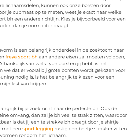
ere lichaamsdelen, kunnen ook onze borsten door
r je cupmaat op te meten, weet je exact naar welke
rt bh een andere richtlijn. Kies je bijvoorbeeld voor een
uden dan je normaliter draagt.
vorm is een belangrijk onderdeel in de zoektocht naar
een
freya sport bh
aan andere eisen zal moeten voldoen,
fhankelijk van welk type borsten jij hebt, is het
n we dat er vooral bij grote borsten wordt gekozen voor
ning nodig is, is het belangrijk te kiezen voor een
rmijn last van krijgen.
angrijk bij je zoektocht naar de perfecte bh. Ook de
leine omvang, dan zal je bh veel te strak zitten, waardoor
aar is dat jij een te strakke bh draagt door je shirtje
ie met een
sport legging
rustig een beetje strakker zitten.
a vormen rondom het lichaam.