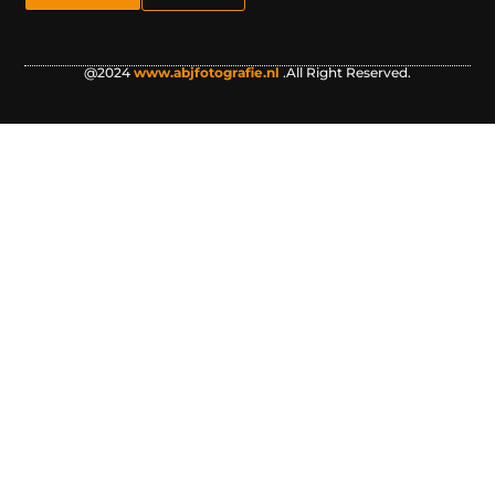
@2024
www.abjfotografie.nl
.All Right Reserved.