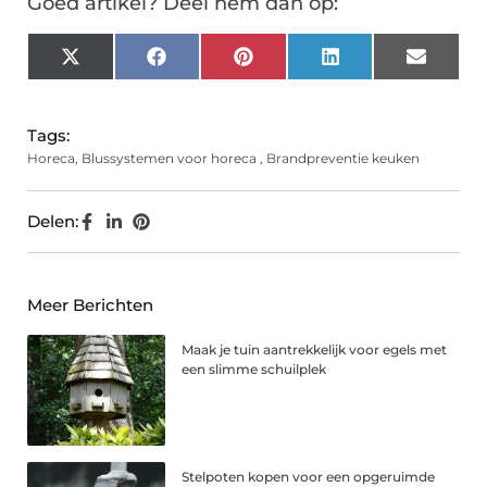
Goed artikel? Deel hem dan op:
X
Facebook
Pinterest
LinkedIn
Email
(Twitter)
Tags:
Horeca
,
Blussystemen voor horeca
,
Brandpreventie keuken
Delen:
Meer Berichten
Maak je tuin aantrekkelijk voor egels met
een slimme schuilplek
Stelpoten kopen voor een opgeruimde