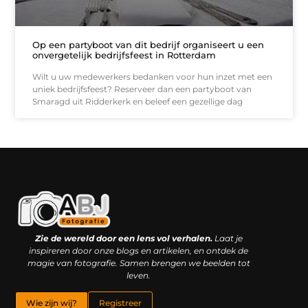
Op een partyboot van dit bedrijf organiseert u een
onvergetelijk bedrijfsfeest in Rotterdam
Wilt u uw medewerkers bedanken voor hun inzet met een
uniek bedrijfsfeest? Reserveer dan een partyboot van
Smaragd uit Ridderkerk en beleef een gezellige dag
Kwaliteit backlinks kopen: slimme investering of riskante gok?
Geld online verdienen: droom, bijbaan of realistische strategie?
Zie de wereld door een lens vol verhalen.
Laat je
inspireren door onze blogs en artikelen, en ontdek de
magie van fotografie. Samen brengen we beelden tot
leven.
Wie zijn wij?
Registreer