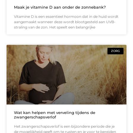
Maak je vitamine D aan onder de zonnebank?
Vitamine D is een essentieel hormoon dat in de huid wordt
aangemaakt wanneer deze wordt blootgesteld aan UVB-
straling van de zon. Het speelt een belangrijke
ZORG
Wat kan helpen met verveling tijdens de
zwangerschapsverlof
Het zwangerschapsverlof is een bijzondere periode die je
de mogelijkheid geeft om te rusten en je voor te bereiden