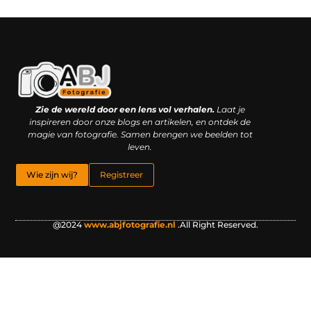
Kwaliteit backlinks kopen: slimme investering of riskante gok?
Geld online verdienen: droom, bijbaan of realistische strategie?
Zie de wereld door een lens vol verhalen.
Laat je
inspireren door onze blogs en artikelen, en ontdek de
magie van fotografie. Samen brengen we beelden tot
leven.
Wie zijn wij?
Registreer
@2024
www.abjfotografie.nl
.All Right Reserved.