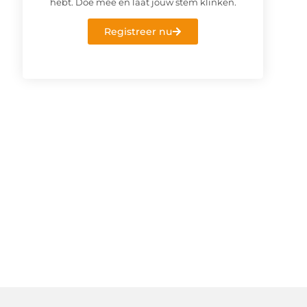
hebt. Doe mee en laat jouw stem klinken.
Registreer nu