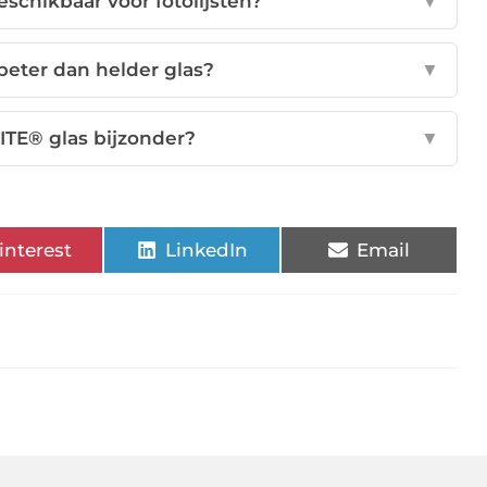
schikbaar voor fotolijsten?
▼
 beter dan helder glas?
▼
TE® glas bijzonder?
▼
interest
LinkedIn
Email