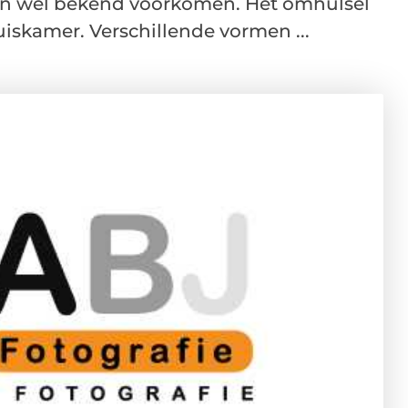
een wel bekend voorkomen. Het omhulsel
huiskamer. Verschillende vormen ...