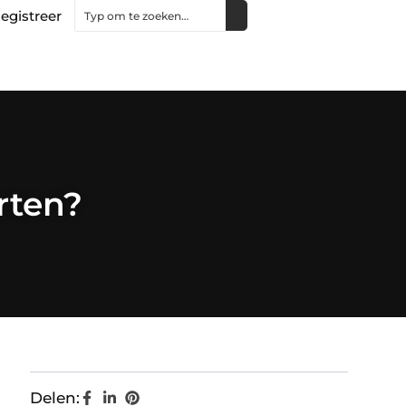
egistreer
orten?
Delen: