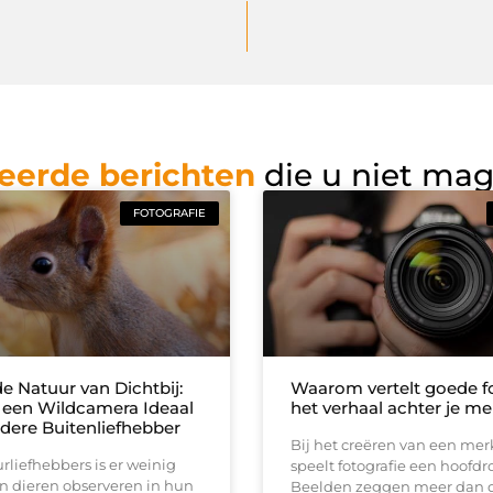
eerde berichten
die u niet ma
FOTOGRAFIE
e Natuur van Dichtbij:
Waarom vertelt goede fo
een Wildcamera Ideaal
het verhaal achter je me
edere Buitenliefhebber
Bij het creëren van een me
rliefhebbers is er weinig
speelt fotografie een hoofdro
n dieren observeren in hun
Beelden zeggen meer dan 