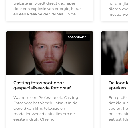
website en wordt direct gegrepen
natuurlijk
door een explosie van energie, kleur
dieren vo
en een kraakhelder verhaal. In de
niet aanwe
FOTOGRAFIE
Casting fotoshoot door
De foodfo
gespecialiseerde fotograaf
spreken
Waarom een Professionele Casting
Een profes
Fotoshoot het Verschil Maakt In de
dat kleur 
wereld van film, televisie en
strelen, h
modellenwerk draait alles om de
het smaak
eerste indruk. Of je nu
eetlust. Kl