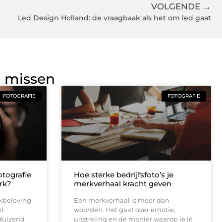
VOLGENDE →
Led Design Holland: de vraagbaak als het om led gaat
g missen
FOTOGRAFIE
FOTOGRAFIE
tografie
Hoe sterke bedrijfsfoto’s je
rk?
merkverhaal kracht geven
rkbeleving
Een merkverhaal is meer dan
l.
woorden. Het gaat over emotie,
duizend
uitstraling en de manier waarop je je