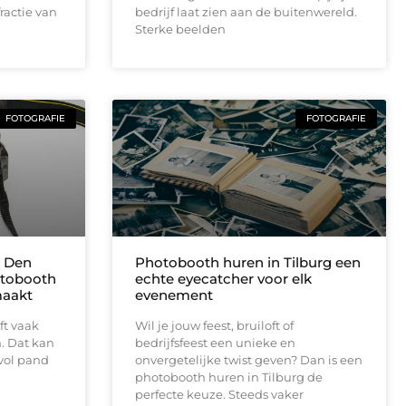
ractie van
bedrijf laat zien aan de buitenwereld.
Sterke beelden
FOTOGRAFIE
FOTOGRAFIE
n Den
Photobooth huren in Tilburg een
otobooth
echte eyecatcher voor elk
maakt
evenement
ft vaak
Wil je jouw feest, bruiloft of
. Dat kan
bedrijfsfeest een unieke en
rvol pand
onvergetelijke twist geven? Dan is een
photobooth huren in Tilburg de
perfecte keuze. Steeds vaker