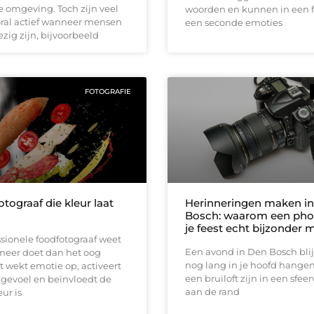
e omgeving. Toch zijn veel
woorden en kunnen in een f
oral actief wanneer mensen
een seconde emoties
zig zijn, bijvoorbeeld
FOTOGRAFIE
tograaf die kleur laat
Herinneringen maken i
Bosch: waarom een ph
je feest echt bijzonder 
sionele foodfotograaf weet
Een avond in Den Bosch blij
meer doet dan het oog
nog lang in je hoofd hangen
et wekt emotie op, activeert
een bruiloft zijn in een sfee
gevoel en beïnvloedt de
aan de rand
eur is