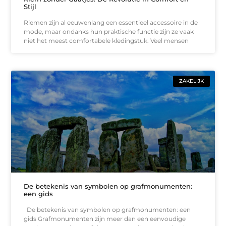
Stijl
Riemen zijn al eeuwenlang een essentieel accessoire in de
mode, maar ondanks hun praktische functie zijn ze vaak
niet het meest comfortabele kledingstuk. Veel mensen
ZAKELIJK
De betekenis van symbolen op grafmonumenten:
een gids
De betekenis van symbolen op grafmonumenten: een
gids Grafmonumenten zijn meer dan een eenvoudige