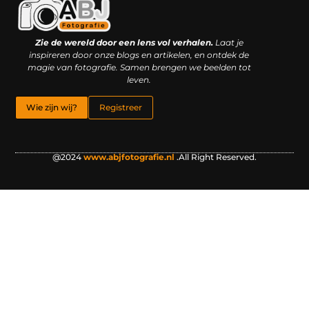
Kwaliteit backlinks kopen: slimme investering of riskante gok?
Geld online verdienen: droom, bijbaan of realistische strategie?
Zie de wereld door een lens vol verhalen.
Laat je
inspireren door onze blogs en artikelen, en ontdek de
magie van fotografie. Samen brengen we beelden tot
leven.
Wie zijn wij?
Registreer
@2024
www.abjfotografie.nl
.All Right Reserved.