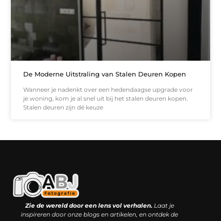
De Moderne Uitstraling van Stalen Deuren Kopen
Wanneer je nadenkt over een hedendaagse upgrade voor
je woning, kom je al snel uit bij het stalen deuren kopen.
Stalen deuren zijn dé keuze
Kwaliteit backlinks kopen: slimme investering of riskante gok?
Geld online verdienen: droom, bijbaan of realistische strategie?
Zie de wereld door een lens vol verhalen.
Laat je
inspireren door onze blogs en artikelen, en ontdek de