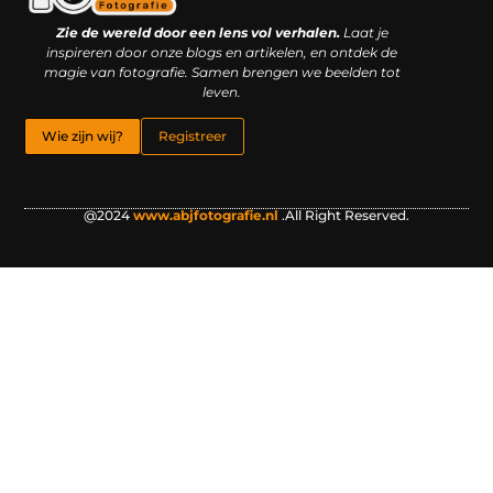
Kwaliteit backlinks kopen: slimme investering of riskante gok?
Geld online verdienen: droom, bijbaan of realistische strategie?
Zie de wereld door een lens vol verhalen.
Laat je
inspireren door onze blogs en artikelen, en ontdek de
magie van fotografie. Samen brengen we beelden tot
leven.
Wie zijn wij?
Registreer
@2024
www.abjfotografie.nl
.All Right Reserved.