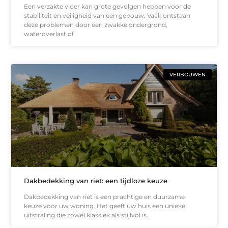
Een verzakte vloer kan grote gevolgen hebben voor de
stabiliteit en veiligheid van een gebouw. Vaak ontstaan
deze problemen door een zwakke ondergrond,
wateroverlast of
VERBOUWEN
Dakbedekking van riet: een tijdloze keuze
Dakbedekking van riet is een prachtige en duurzame
keuze voor uw woning. Het geeft uw huis een unieke
uitstraling die zowel klassiek als stijlvol is.