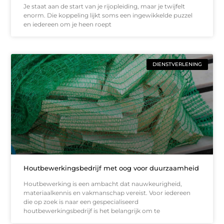
Je staat aan de start van je rijopleiding, maar je twijfelt
enorm. Die koppeling lijkt soms een ingewikkelde puzzel
en iedereen om je heen roept
DIENSTVERLENING
Houtbewerkingsbedrijf met oog voor duurzaamheid
Houtbewerking is een ambacht dat nauwkeurigheid,
materiaalkennis en vakmanschap vereist. Voor iedereen
die op zoek is naar een gespecialiseerd
houtbewerkingsbedrijf is het belangrijk om te