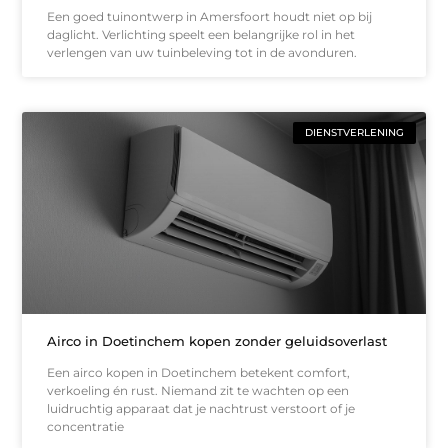
Een goed tuinontwerp in Amersfoort houdt niet op bij
daglicht. Verlichting speelt een belangrijke rol in het
verlengen van uw tuinbeleving tot in de avonduren.
DIENSTVERLENING
Airco in Doetinchem kopen zonder geluidsoverlast
Een airco kopen in Doetinchem betekent comfort,
verkoeling én rust. Niemand zit te wachten op een
luidruchtig apparaat dat je nachtrust verstoort of je
concentratie