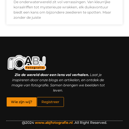
De onderwaterwereld zit vol verrassingen. Van kleurrijke
koraalriffen tot mysterieuze wrakken, elk duikavontuur
biedt een kans om bijzondere zeedieren te spotten. Maar
zonder de juiste
Kwaliteit backlinks kopen: slimme investering of riskante gok?
Geld online verdienen: droom, bijbaan of realistische strategie?
Zie de wereld door een lens vol verhalen.
Laat je
inspireren door onze blogs en artikelen, en ontdek de
magie van fotografie. Samen brengen we beelden tot
leven.
Wie zijn wij?
Registreer
@2024
www.abjfotografie.nl
.All Right Reserved.