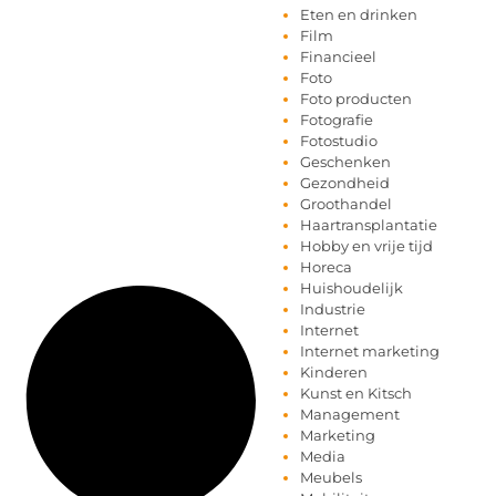
Eten en drinken
Film
Financieel
Foto
Foto producten
Fotografie
Fotostudio
Geschenken
Gezondheid
Groothandel
Haartransplantatie
Hobby en vrije tijd
Horeca
Huishoudelijk
Industrie
Internet
Internet marketing
Kinderen
Kunst en Kitsch
Management
Marketing
Media
Meubels