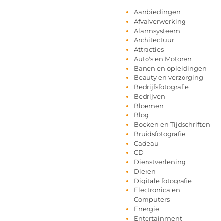
Aanbiedingen
Afvalverwerking
Alarmsysteem
Architectuur
Attracties
Auto's en Motoren
Banen en opleidingen
Beauty en verzorging
Bedrijfsfotografie
Bedrijven
Bloemen
Blog
Boeken en Tijdschriften
Bruidsfotografie
Cadeau
CD
Dienstverlening
Dieren
Digitale fotografie
Electronica en
Computers
Energie
Entertainment