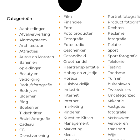
Film
Portret fotografi
Categorieën
Financieel
Product fotograf
Foto
Rechten
Aanbiedingen
Foto producten
Reclame
Afvalverwerking
Fotografie
fotografie
Alarmsysteem
Fotostudio
Relatie
Architectuur
Geschenken
Sport
Attracties
Gezondheid
Sport fotografie
Auto's en Motoren
Groothandel
Telefonie
Banen en
Haartransplantatie
Testing
opleidingen
Hobby en vrije tijd
Toerisme
Beauty en
Horeca
Tuin en
verzorging
Huishoudelijk
buitenleven
Bedrijfsfotografie
Industrie
Tweewielers
Bedrijven
Internet
Uncategorized
Bloemen
Internet
Vakantie
Blog
marketing
Vastgoed
Boeken en
Kinderen
fotografie
Tijdschriften
Kunst en Kitsch
Verbouwen
Bruidsfotografie
Management
Vervoer en
Cadeau
Marketing
transport
CD
Media
Wijn
Dienstverlening