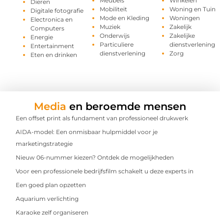
Meubels
Winkelen
Dieren
Mobiliteit
Woning en Tuin
Digitale fotografie
Mode en Kleding
Woningen
Electronica en
Muziek
Zakelijk
Computers
Onderwijs
Zakelijke
Energie
Particuliere
dienstverlening
Entertainment
dienstverlening
Zorg
Eten en drinken
Media
en beroemde mensen
Een offset print als fundament van professioneel drukwerk
AIDA-model: Een onmisbaar hulpmiddel voor je
marketingstrategie
Nieuw 06-nummer kiezen? Ontdek de mogelijkheden
Voor een professionele bedrijfsfilm schakelt u deze experts in
Een goed plan opzetten
Aquarium verlichting
Karaoke zelf organiseren