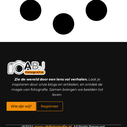
Kwaliteit backlinks kopen: slimme investering of riskante gok?
Geld online verdienen: droom, bijbaan of realistische strategie?
Zie de wereld door een lens vol verhalen.
Laat je
inspireren door onze blogs en artikelen, en ontdek de
magie van fotografie. Samen brengen we beelden tot
leven.
Wie zijn wij?
Registreer
@2024
www.abjfotografie.nl
.All Right Reserved.