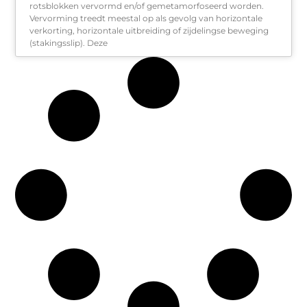
rotsblokken vervormd en/of gemetamorfoseerd worden.
Vervorming treedt meestal op als gevolg van horizontale
verkorting, horizontale uitbreiding of zijdelingse beweging
(stakingsslip). Deze