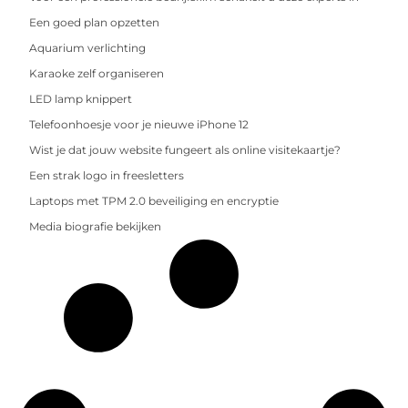
Een goed plan opzetten
Aquarium verlichting
Karaoke zelf organiseren
LED lamp knippert
Telefoonhoesje voor je nieuwe iPhone 12
Wist je dat jouw website fungeert als online visitekaartje?
Een strak logo in freesletters
Laptops met TPM 2.0 beveiliging en encryptie
Media biografie bekijken