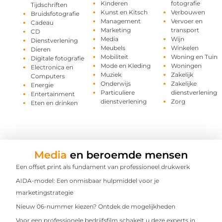
Kinderen
fotografie
Tijdschriften
Kunst en Kitsch
Verbouwen
Bruidsfotografie
Management
Vervoer en
Cadeau
Marketing
transport
CD
Media
Wijn
Dienstverlening
Meubels
Winkelen
Dieren
Mobiliteit
Woning en Tuin
Digitale fotografie
Mode en Kleding
Woningen
Electronica en
Muziek
Zakelijk
Computers
Onderwijs
Zakelijke
Energie
Particuliere
dienstverlening
Entertainment
dienstverlening
Zorg
Eten en drinken
Media
en beroemde mensen
Een offset print als fundament van professioneel drukwerk
AIDA-model: Een onmisbaar hulpmiddel voor je
marketingstrategie
Nieuw 06-nummer kiezen? Ontdek de mogelijkheden
Voor een professionele bedrijfsfilm schakelt u deze experts in