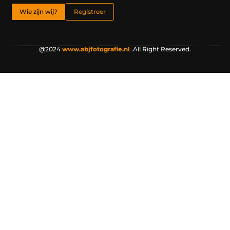
Wie zijn wij?
Registreer
@2024
www.abjfotografie.nl
.All Right Reserved.