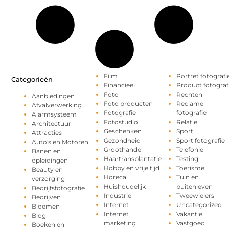
Film
Portret fotografi
Categorieën
Financieel
Product fotograf
Foto
Rechten
Aanbiedingen
Foto producten
Reclame
Afvalverwerking
Fotografie
fotografie
Alarmsysteem
Fotostudio
Relatie
Architectuur
Geschenken
Sport
Attracties
Gezondheid
Sport fotografie
Auto's en Motoren
Groothandel
Telefonie
Banen en
Haartransplantatie
Testing
opleidingen
Hobby en vrije tijd
Toerisme
Beauty en
Horeca
Tuin en
verzorging
Huishoudelijk
buitenleven
Bedrijfsfotografie
Industrie
Tweewielers
Bedrijven
Internet
Uncategorized
Bloemen
Internet
Vakantie
Blog
marketing
Vastgoed
Boeken en