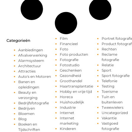
Film
Portret fotografi
Categorieën
Financieel
Product fotograf
Foto
Rechten
Aanbiedingen
Foto producten
Reclame
Afvalverwerking
Fotografie
fotografie
Alarmsysteem
Fotostudio
Relatie
Architectuur
Geschenken
Sport
Attracties
Gezondheid
Sport fotografie
Auto's en Motoren
Groothandel
Telefonie
Banen en
Haartransplantatie
Testing
opleidingen
Hobby en vrije tijd
Toerisme
Beauty en
Horeca
Tuin en
verzorging
Huishoudelijk
buitenleven
Bedrijfsfotografie
Industrie
Tweewielers
Bedrijven
Internet
Uncategorized
Bloemen
Internet
Vakantie
Blog
marketing
Vastgoed
Boeken en
Kinderen
fotografie
Tijdschriften