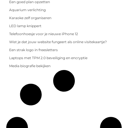
Een goed plan opzetten
Aquarium verlichting
Karaoke zelf organiseren
LED lamp knippert
Telefoonhoesje voor je nieuwe iPhone 12
Wist je dat jouw website fungeert als online visitekaartje?
Een strak logo in freesletters
Laptops met TPM 2.0 beveiliging en encryptie
Media biografie bekijken