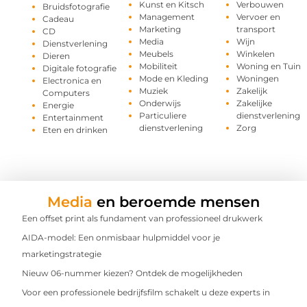
Kunst en Kitsch
Verbouwen
Bruidsfotografie
Management
Vervoer en
Cadeau
Marketing
transport
CD
Media
Wijn
Dienstverlening
Meubels
Winkelen
Dieren
Mobiliteit
Woning en Tuin
Digitale fotografie
Mode en Kleding
Woningen
Electronica en
Muziek
Zakelijk
Computers
Onderwijs
Zakelijke
Energie
Particuliere
dienstverlening
Entertainment
dienstverlening
Zorg
Eten en drinken
Media
en beroemde mensen
Een offset print als fundament van professioneel drukwerk
AIDA-model: Een onmisbaar hulpmiddel voor je
marketingstrategie
Nieuw 06-nummer kiezen? Ontdek de mogelijkheden
Voor een professionele bedrijfsfilm schakelt u deze experts in