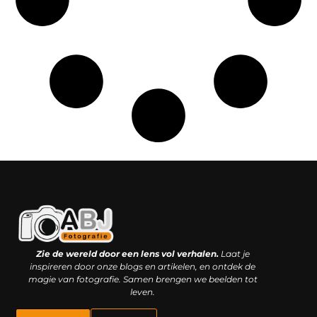
Kwaliteit backlinks kopen: slimme investering of riskante gok?
Geld online verdienen: droom, bijbaan of realistische strategie?
Zie de wereld door een lens vol verhalen.
Laat je
inspireren door onze blogs en artikelen, en ontdek de
magie van fotografie. Samen brengen we beelden tot
leven.