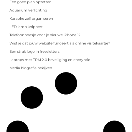
Een goed plan opzetten
Aquarium verlichting
Karaoke zelf organiseren
LED lamp knippert
Telefoonhoesje voor je nieuwe iPhone 12
Wist je dat jouw website fungeert als online visitekaartje?
Een strak logo in freesletters
Laptops met TPM 2.0 beveiliging en encryptie
Media biografie bekijken