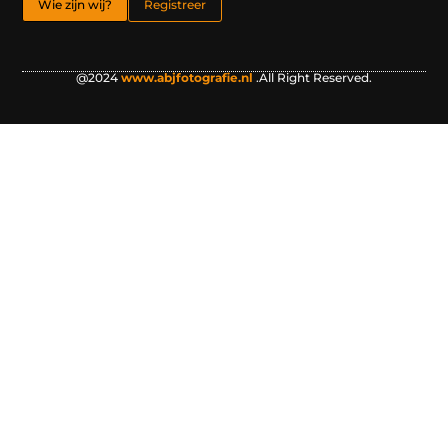
Wie zijn wij?
Registreer
@2024
www.abjfotografie.nl
.All Right Reserved.