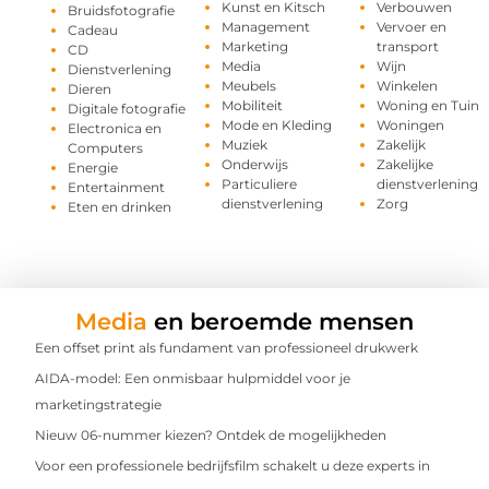
Kunst en Kitsch
Verbouwen
Bruidsfotografie
Management
Vervoer en
Cadeau
Marketing
transport
CD
Media
Wijn
Dienstverlening
Meubels
Winkelen
Dieren
Mobiliteit
Woning en Tuin
Digitale fotografie
Mode en Kleding
Woningen
Electronica en
Muziek
Zakelijk
Computers
Onderwijs
Zakelijke
Energie
Particuliere
dienstverlening
Entertainment
dienstverlening
Zorg
Eten en drinken
Media
en beroemde mensen
Een offset print als fundament van professioneel drukwerk
AIDA-model: Een onmisbaar hulpmiddel voor je
marketingstrategie
Nieuw 06-nummer kiezen? Ontdek de mogelijkheden
Voor een professionele bedrijfsfilm schakelt u deze experts in