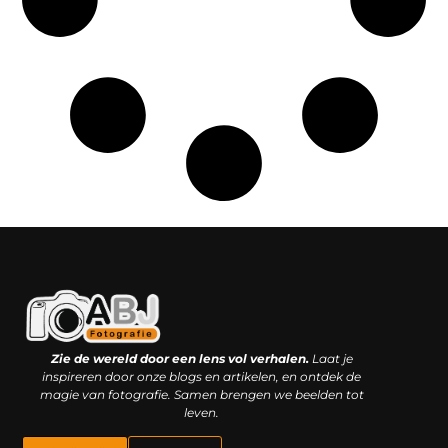
Kwaliteit backlinks kopen: slimme investering of riskante gok?
Geld online verdienen: droom, bijbaan of realistische strategie?
Zie de wereld door een lens vol verhalen.
Laat je
inspireren door onze blogs en artikelen, en ontdek de
magie van fotografie. Samen brengen we beelden tot
leven.