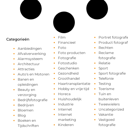
Film
Portret fotografi
Categorieën
Financieel
Product fotograf
Foto
Rechten
Aanbiedingen
Foto producten
Reclame
Afvalverwerking
Fotografie
fotografie
Alarmsysteem
Fotostudio
Relatie
Architectuur
Geschenken
Sport
Attracties
Gezondheid
Sport fotografie
Auto's en Motoren
Groothandel
Telefonie
Banen en
Haartransplantatie
Testing
opleidingen
Hobby en vrije tijd
Toerisme
Beauty en
Horeca
Tuin en
verzorging
Huishoudelijk
buitenleven
Bedrijfsfotografie
Industrie
Tweewielers
Bedrijven
Internet
Uncategorized
Bloemen
Internet
Vakantie
Blog
marketing
Vastgoed
Boeken en
Kinderen
fotografie
Tijdschriften